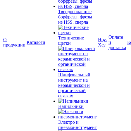
Твердосплавные
борфрезы, фрезы
из HSS, сверла
Оплата
Технические
О
Ноу-
Каталоги
и
К
щетки
продукции
Хау
доставка
Шлифовальный
инструмент на
керамической и
органической
связках
Напильники
Электро и
пневмоинструмент