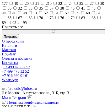
177
19
20
21
210
22
24
25
27
29
30
32
33
35
37
38
40
41
43
44
46
48
51
52
54
57
59
60
64
65
67
68
70
73
76
79
83
86
89
92
95
Показать все
Показать
О продукции
Каталоги
Магазин
Ноу-Хау
Оплата и доставка
Контакты
+7 499 478 32 52
+7 499 478 32 52
+7 916 660 91 61
WhatsApp
pferdtools@inbox.ru
г. Москва, Алтуфьевское ш., 31Б, стр. 3
Мы в Telegram
Политика конфиденциальности
2026 © PFERD Tools