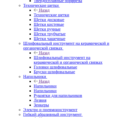
Твердосплавные борфрезы
Технические щетки
Назад
Технические щетки
Щетки дисковые
Щетки кистевые
Щетки ручные
Щетки трубчатые
Щетки чашечные
Шлифовальный инструмент на керамической и
органической связках
Назад
Шлифовальный инструмент на
керамической и органической связках
Головки шлифовальные
Бруски шлифовальные
Напильники
Назад
Напильники
Напильники
Рукоятки для напильников
Лезвия
Зенкеры
Электро и пневмоинструмент
Гибкий абразивный инструмент