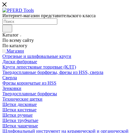
Интернет-магазин представительского класса
Каталог
По всему сайту
По каталогу
Магазин
Отрезные и шлифовальные круги
Диски фибровые
Круги лепестковые торцевые (КЛТ)
Твердосплавные борфрезы, фрезы из HSS, сверла
Сверла
Фрезы корончатые из HSS
Зенковки
Твердосплавные борфрезы
Технические щетки
Щетки дисковые
Щетки кистевые
Щетки ручные
Щетки трубчатые
Щетки чашечные
Шлифовальный инструмент на керамической и органической