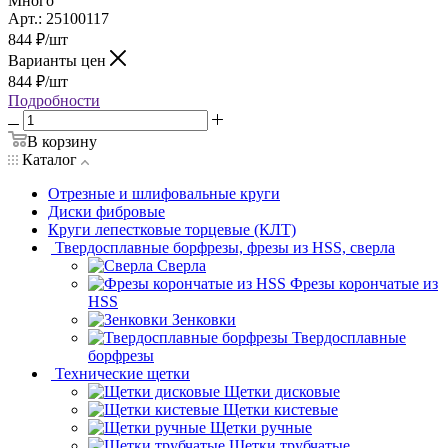
Много
Арт.: 25100117
844
₽
/шт
Варианты цен
844
₽
/шт
Подробности
В корзину
Каталог
Отрезные и шлифовальные круги
Диски фибровые
Круги лепестковые торцевые (КЛТ)
Твердосплавные борфрезы, фрезы из HSS, сверла
Сверла
Фрезы корончатые из
HSS
Зенковки
Твердосплавные
борфрезы
Технические щетки
Щетки дисковые
Щетки кистевые
Щетки ручные
Щетки трубчатые