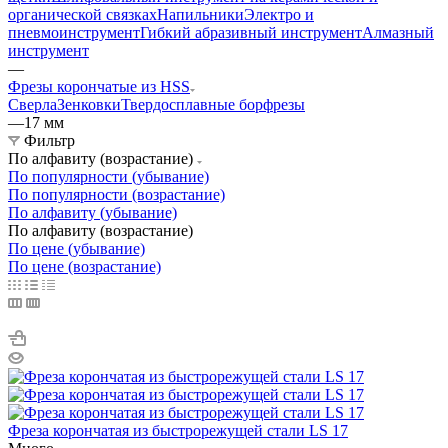
органической связках
Напильники
Электро и
пневмоинструмент
Гибкий абразивный инструмент
Алмазный
инструмент
—
Фрезы корончатые из HSS
Сверла
Зенковки
Твердосплавные борфрезы
—
17 мм
Фильтр
По алфавиту (возрастание)
По популярности (убывание)
По популярности (возрастание)
По алфавиту (убывание)
По алфавиту (возрастание)
По цене (убывание)
По цене (возрастание)
Фреза корончатая из быстрорежущей стали LS 17