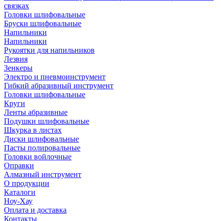
связках
Головки шлифовальные
Бруски шлифовальные
Напильники
Напильники
Рукоятки для напильников
Лезвия
Зенкеры
Электро и пневмоинструмент
Гибкий абразивный инструмент
Головки шлифовальные
Круги
Ленты абразивные
Подушки шлифовальные
Шкурка в листах
Диски шлифовальные
Пасты полировальные
Головки войлочные
Оправки
Алмазный инструмент
О продукции
Каталоги
Ноу-Хау
Оплата и доставка
Контакты