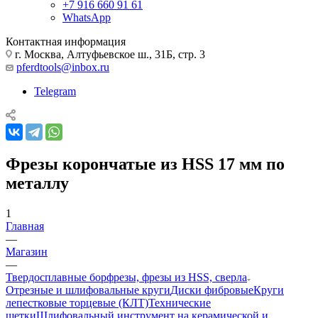
+7 916 660 91 61
WhatsApp
Контактная информация
г. Москва, Алтуфьевское ш., 31Б, стр. 3
pferdtools@inbox.ru
Telegram
Фрезы корончатые из HSS 17 мм по
металлу
1
Главная
—
Магазин
—
Твердосплавные борфрезы, фрезы из HSS, сверла
Отрезные и шлифовальные круги
Диски фибровые
Круги
лепестковые торцевые (КЛТ)
Технические
щетки
Шлифовальный инструмент на керамической и