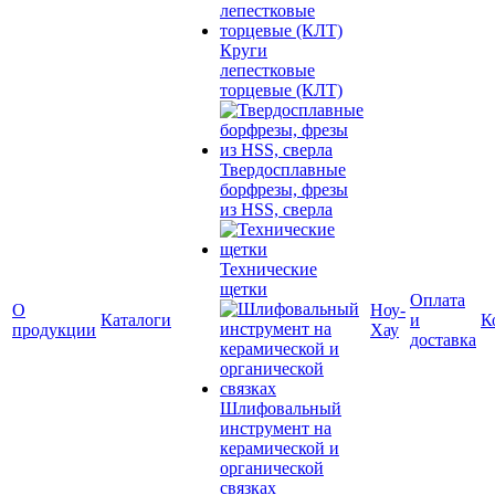
Круги
лепестковые
торцевые (КЛТ)
Твердосплавные
борфрезы, фрезы
из HSS, сверла
Технические
щетки
Оплата
О
Ноу-
Каталоги
и
К
продукции
Хау
доставка
Шлифовальный
инструмент на
керамической и
органической
связках