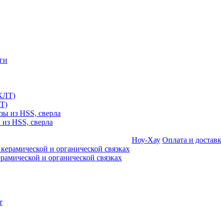
Т)
 из HSS, сверла
Ноу-Хау
Оплата и достав
амической и органической связках