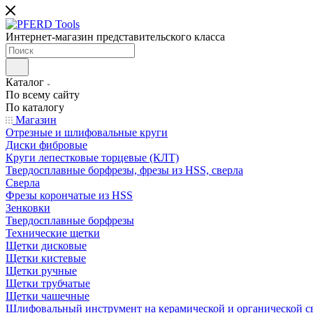
Интернет-магазин представительского класса
Каталог
По всему сайту
По каталогу
Магазин
Отрезные и шлифовальные круги
Диски фибровые
Круги лепестковые торцевые (КЛТ)
Твердосплавные борфрезы, фрезы из HSS, сверла
Сверла
Фрезы корончатые из HSS
Зенковки
Твердосплавные борфрезы
Технические щетки
Щетки дисковые
Щетки кистевые
Щетки ручные
Щетки трубчатые
Щетки чашечные
Шлифовальный инструмент на керамической и органической с