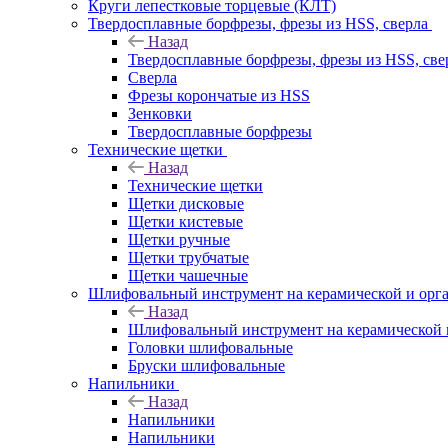
Круги лепестковые торцевые (КЛТ)
Твердосплавные борфрезы, фрезы из HSS, сверла
Назад
Твердосплавные борфрезы, фрезы из HSS, све
Сверла
Фрезы корончатые из HSS
Зенковки
Твердосплавные борфрезы
Технические щетки
Назад
Технические щетки
Щетки дисковые
Щетки кистевые
Щетки ручные
Щетки трубчатые
Щетки чашечные
Шлифовальный инструмент на керамической и орга
Назад
Шлифовальный инструмент на керамической и
Головки шлифовальные
Бруски шлифовальные
Напильники
Назад
Напильники
Напильники