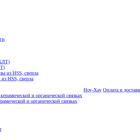
Т)
 из HSS, сверла
Ноу-Хау
Оплата и достав
амической и органической связках