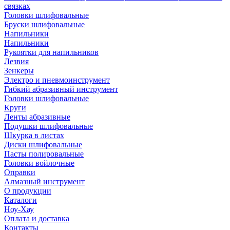
связках
Головки шлифовальные
Бруски шлифовальные
Напильники
Напильники
Рукоятки для напильников
Лезвия
Зенкеры
Электро и пневмоинструмент
Гибкий абразивный инструмент
Головки шлифовальные
Круги
Ленты абразивные
Подушки шлифовальные
Шкурка в листах
Диски шлифовальные
Пасты полировальные
Головки войлочные
Оправки
Алмазный инструмент
О продукции
Каталоги
Ноу-Хау
Оплата и доставка
Контакты