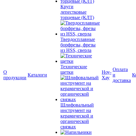
Круги
лепестковые
торцевые (КЛТ)
Твердосплавные
борфрезы, фрезы
из HSS, сверла
Технические
Оплата
О
щетки
Ноу-
Каталоги
и
К
продукции
Хау
доставка
Шлифовальный
инструмент на
керамической и
органической
связках