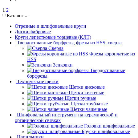
1
2
Каталог
Отрезные и шлифовальные круги
Диски фибровые
Круги лепестковые торцевые (КЛТ)
Твердосплавные борфрезы, фрезы из HSS, сверла
Сверла
Фрезы корончатые из
HSS
Зенковки
Твердосплавные
борфрезы
Технические щетки
Щетки дисковые
Щетки кистевые
Щетки ручные
Щетки трубчатые
Щетки чашечные
Шлифовальный инструмент на керамической и
органической связках
Головки шлифовальные
Бруски шлифовальные
Напильники