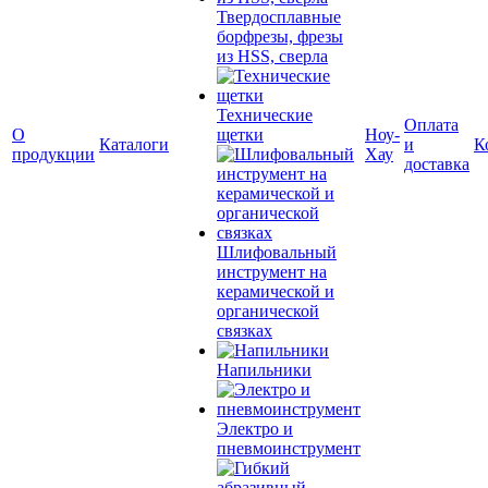
Твердосплавные
борфрезы, фрезы
из HSS, сверла
Технические
Оплата
О
щетки
Ноу-
Каталоги
и
К
продукции
Хау
доставка
Шлифовальный
инструмент на
керамической и
органической
связках
Напильники
Электро и
пневмоинструмент