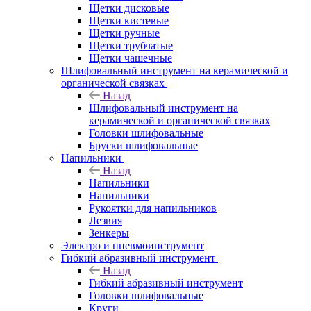
Щетки дисковые
Щетки кистевые
Щетки ручные
Щетки трубчатые
Щетки чашечные
Шлифовальный инструмент на керамической и
органической связках
Назад
Шлифовальный инструмент на
керамической и органической связках
Головки шлифовальные
Бруски шлифовальные
Напильники
Назад
Напильники
Напильники
Рукоятки для напильников
Лезвия
Зенкеры
Электро и пневмоинструмент
Гибкий абразивный инструмент
Назад
Гибкий абразивный инструмент
Головки шлифовальные
Круги