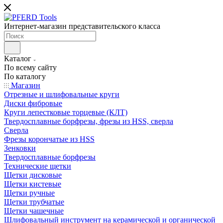
Интернет-магазин представительского класса
Каталог
По всему сайту
По каталогу
Магазин
Отрезные и шлифовальные круги
Диски фибровые
Круги лепестковые торцевые (КЛТ)
Твердосплавные борфрезы, фрезы из HSS, сверла
Сверла
Фрезы корончатые из HSS
Зенковки
Твердосплавные борфрезы
Технические щетки
Щетки дисковые
Щетки кистевые
Щетки ручные
Щетки трубчатые
Щетки чашечные
Шлифовальный инструмент на керамической и органической