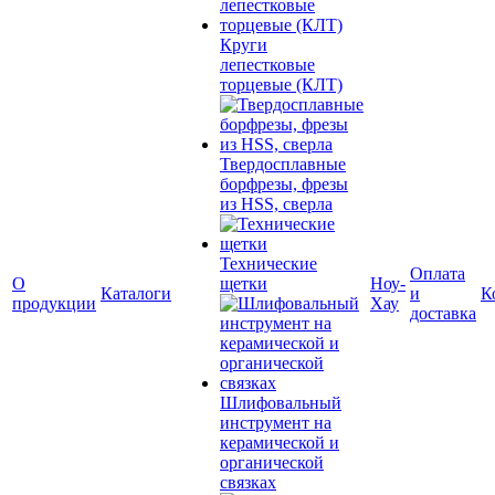
Круги
лепестковые
торцевые (КЛТ)
Твердосплавные
борфрезы, фрезы
из HSS, сверла
Технические
Оплата
О
щетки
Ноу-
Каталоги
и
К
продукции
Хау
доставка
Шлифовальный
инструмент на
керамической и
органической
связках