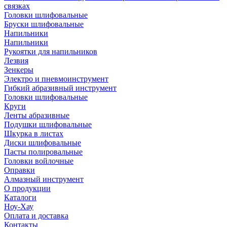
связках
Головки шлифовальные
Бруски шлифовальные
Напильники
Напильники
Рукоятки для напильников
Лезвия
Зенкеры
Электро и пневмоинструмент
Гибкий абразивный инструмент
Головки шлифовальные
Круги
Ленты абразивные
Подушки шлифовальные
Шкурка в листах
Диски шлифовальные
Пасты полировальные
Головки войлочные
Оправки
Алмазный инструмент
О продукции
Каталоги
Ноу-Хау
Оплата и доставка
Контакты