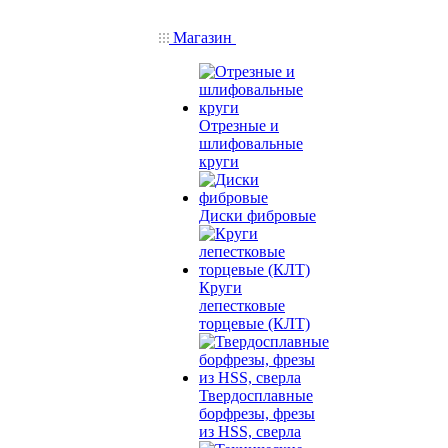
Магазин
Отрезные и
шлифовальные
круги
Диски фибровые
Круги
лепестковые
торцевые (КЛТ)
Твердосплавные
борфрезы, фрезы
из HSS, сверла