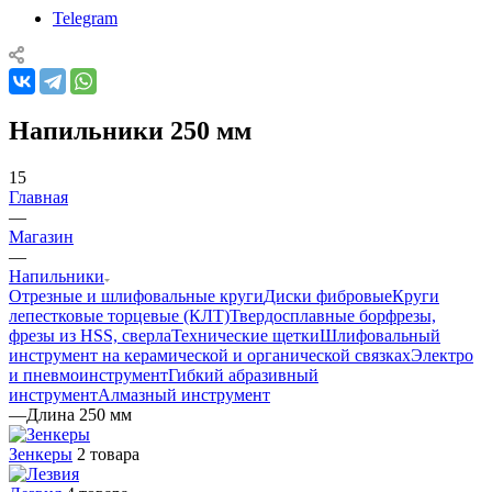
Telegram
Напильники 250 мм
15
Главная
—
Магазин
—
Напильники
Отрезные и шлифовальные круги
Диски фибровые
Круги
лепестковые торцевые (КЛТ)
Твердосплавные борфрезы,
фрезы из HSS, сверла
Технические щетки
Шлифовальный
инструмент на керамической и органической связках
Электро
и пневмоинструмент
Гибкий абразивный
инструмент
Алмазный инструмент
—
Длина 250 мм
Зенкеры
2 товара