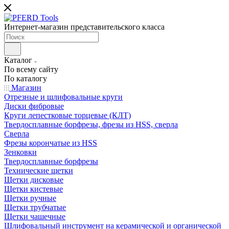
Интернет-магазин представительского класса
Каталог
По всему сайту
По каталогу
Магазин
Отрезные и шлифовальные круги
Диски фибровые
Круги лепестковые торцевые (КЛТ)
Твердосплавные борфрезы, фрезы из HSS, сверла
Сверла
Фрезы корончатые из HSS
Зенковки
Твердосплавные борфрезы
Технические щетки
Щетки дисковые
Щетки кистевые
Щетки ручные
Щетки трубчатые
Щетки чашечные
Шлифовальный инструмент на керамической и органической