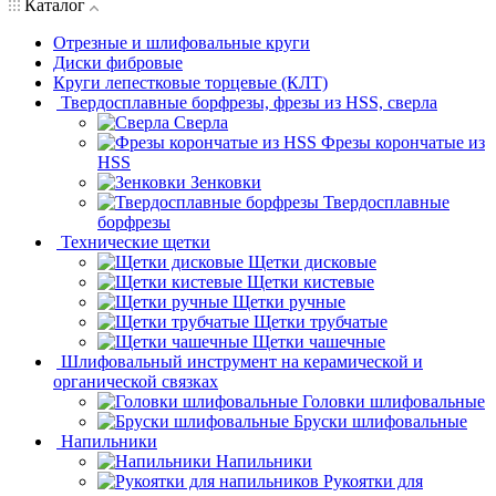
Каталог
Отрезные и шлифовальные круги
Диски фибровые
Круги лепестковые торцевые (КЛТ)
Твердосплавные борфрезы, фрезы из HSS, сверла
Сверла
Фрезы корончатые из
HSS
Зенковки
Твердосплавные
борфрезы
Технические щетки
Щетки дисковые
Щетки кистевые
Щетки ручные
Щетки трубчатые
Щетки чашечные
Шлифовальный инструмент на керамической и
органической связках
Головки шлифовальные
Бруски шлифовальные
Напильники
Напильники
Рукоятки для