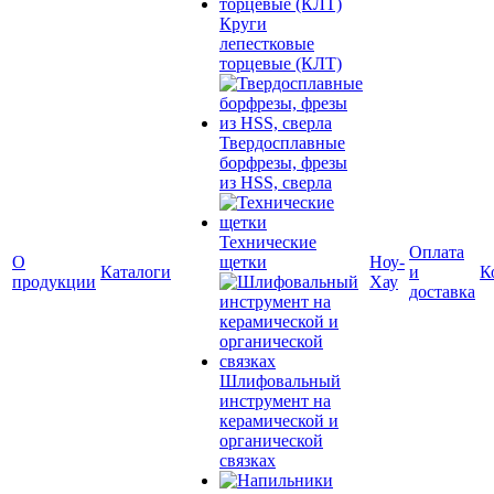
Круги
лепестковые
торцевые (КЛТ)
Твердосплавные
борфрезы, фрезы
из HSS, сверла
Технические
Оплата
О
щетки
Ноу-
Каталоги
и
К
продукции
Хау
доставка
Шлифовальный
инструмент на
керамической и
органической
связках