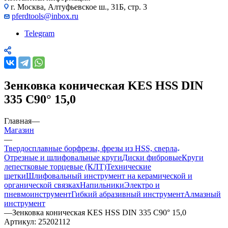
г. Москва, Алтуфьевское ш., 31Б, стр. 3
pferdtools@inbox.ru
Telegram
Зенковка коническая KES HSS DIN
335 C90° 15,0
Главная
—
Магазин
—
Твердосплавные борфрезы, фрезы из HSS, сверла
Отрезные и шлифовальные круги
Диски фибровые
Круги
лепестковые торцевые (КЛТ)
Технические
щетки
Шлифовальный инструмент на керамической и
органической связках
Напильники
Электро и
пневмоинструмент
Гибкий абразивный инструмент
Алмазный
инструмент
—
Зенковка коническая KES HSS DIN 335 C90° 15,0
Артикул:
25202112