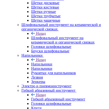
Щетки дисковые
Щетки кистевые
Щетки ручные
Щетки трубчатые
Щетки чашечные
Шлифовальный инструмент на керамической и
органической связках
Назад
Шлифовальный инструмент на
керамической и органической связках
Головки шлифовальные
Бруски шлифовальные
Напильники
Назад
Напильники
Напильники
Рукоятки для напильников
Лезвия
Зенкеры
Электро и пневмоинструмент
Гибкий абразивный инструмент
Назад
Гибкий абразивный инструмент
Головки шлифовальные
Круги