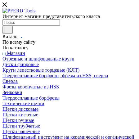
Интернет-магазин представительского класса
Каталог
По всему сайту
По каталогу
Магазин
Отрезные и шлифовальные круги
Диски фибровые
Круги лепестковые торцевые (КЛТ)
Твердосплавные борфрезы, фрезы из HSS, сверла
Сверла
Фрезы корончатые из HSS
Зенковки
Твердосплавные борфрезы
Технические щетки
Щетки дисковые
Щетки кистевые
Щетки ручные
Щетки трубчатые
Щетки чашечные
Шлифовальный инструмент на керамической и органической