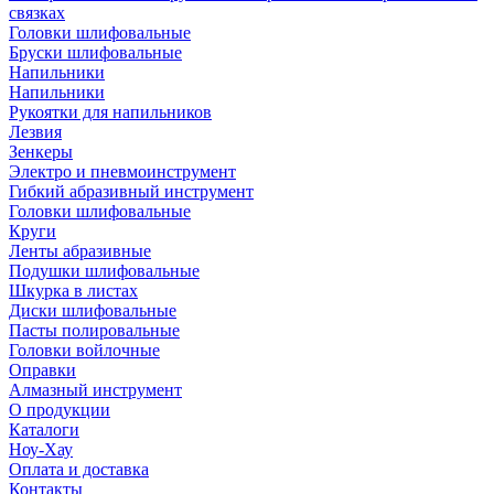
связках
Головки шлифовальные
Бруски шлифовальные
Напильники
Напильники
Рукоятки для напильников
Лезвия
Зенкеры
Электро и пневмоинструмент
Гибкий абразивный инструмент
Головки шлифовальные
Круги
Ленты абразивные
Подушки шлифовальные
Шкурка в листах
Диски шлифовальные
Пасты полировальные
Головки войлочные
Оправки
Алмазный инструмент
О продукции
Каталоги
Ноу-Хау
Оплата и доставка
Контакты