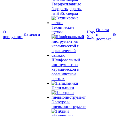
Твердосплавные
борфрезы, фрезы
из HSS, сверла
Технические
Оплата
О
щетки
Ноу-
Каталоги
и
К
продукции
Хау
доставка
Шлифовальный
инструмент на
керамической и
органической
связках
Напильники
Электро и
пневмоинструмент