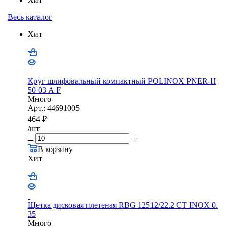
Весь каталог
Хит
Круг шлифовальный компактный POLINOX PNER-Н
50 03 А F
Много
Арт.: 44691005
464
₽
/шт
В корзину
Хит
Щетка дисковая плетеная RBG 12512/22.2 CТ INOX 0.
35
Много