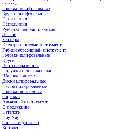
связках
Головки шлифовальные
Бруски шлифовальные
Напильники
Напильники
Рукоятки для напильников
Лезвия
Зенкеры
Электро и пневмоинструмент
Гибкий абразивный инструмент
Головки шлифовальные
Круги
Ленты абразивные
Подушки шлифовальные
Шкурка в листах
Диски шлифовальные
Пасты полировальные
Головки войлочные
Оправки
Алмазный инструмент
О продукции
Каталоги
Ноу-Хау
Оплата и доставка
Контакты