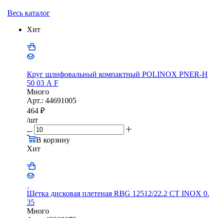
Весь каталог
Хит
Круг шлифовальный компактный POLINOX PNER-Н
50 03 А F
Много
Арт.: 44691005
464
₽
/шт
В корзину
Хит
Щетка дисковая плетеная RBG 12512/22.2 CТ INOX 0.
35
Много