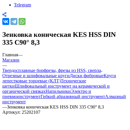
Telegram
Зенковка коническая KES HSS DIN
335 C90° 8,3
Главная
—
Магазин
—
Твердосплавные борфрезы, фрезы из HSS, сверла
Отрезные и шлифовальные круги
Диски фибровые
Круги
лепестковые торцевые (КЛТ)
Технические
щетки
Шлифовальный инструмент на керамической и
органической связках
Напильники
Электро и
пневмоинструмент
Гибкий абразивный инструмент
Алмазный
инструмент
—
Зенковка коническая KES HSS DIN 335 C90° 8,3
Артикул:
25202107