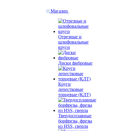
Магазин
Отрезные и
шлифовальные
круги
Диски фибровые
Круги
лепестковые
торцевые (КЛТ)
Твердосплавные
борфрезы, фрезы
из HSS, сверла