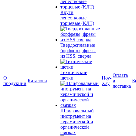
Круги
лепестковые
торцевые (КЛТ)
Твердосплавные
борфрезы, фрезы
из HSS, сверла
Технические
Оплата
О
щетки
Ноу-
Каталоги
и
К
продукции
Хау
доставка
Шлифовальный
инструмент на
керамической и
органической
связках