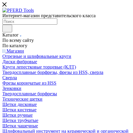
Интернет-магазин представительского класса
Каталог
По всему сайту
По каталогу
Магазин
Отрезные и шлифовальные круги
Диски фибровые
Круги лепестковые торцевые (КЛТ)
Твердосплавные борфрезы, фрезы из HSS, сверла
Сверла
Фрезы корончатые из HSS
Зенковки
Твердосплавные борфрезы
Технические щетки
Щетки дисковые
Щетки кистевые
Щетки ручные
Щетки трубчатые
Щетки чашечные
Шлифовальный инструмент на керамической и органической