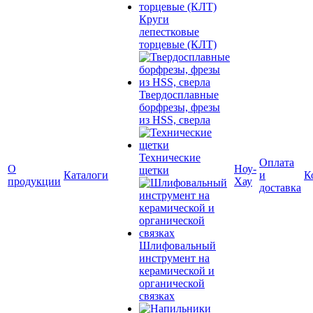
Круги
лепестковые
торцевые (КЛТ)
Твердосплавные
борфрезы, фрезы
из HSS, сверла
Технические
Оплата
О
Ноу-
щетки
Каталоги
и
К
продукции
Хау
доставка
Шлифовальный
инструмент на
керамической и
органической
связках