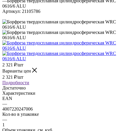
—
Борфреза твердосплавная цилиндросферическая WRC
0616/6 ALU
Артикул:
21105786
2 321
₽
/шт
Варианты цен
2 321
₽
/шт
Подробности
Достаточно
Характеристики
EAN
—
4007220247006
Кол-во в упаковке
—
1
Объем упаковки, см. куб