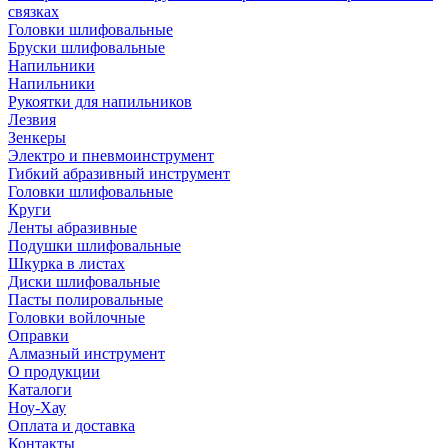
связках
Головки шлифовальные
Бруски шлифовальные
Напильники
Напильники
Рукоятки для напильников
Лезвия
Зенкеры
Электро и пневмоинструмент
Гибкий абразивный инструмент
Головки шлифовальные
Круги
Ленты абразивные
Подушки шлифовальные
Шкурка в листах
Диски шлифовальные
Пасты полировальные
Головки войлочные
Оправки
Алмазный инструмент
О продукции
Каталоги
Ноу-Хау
Оплата и доставка
Контакты