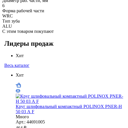
Диаметр раб. части, мм
6
Форма рабочей части
WRC
Тип зуба
ALU
С этим товаром покупают
Лидеры продаж
Хит
Весь каталог
Хит
Круг шлифовальный компактный POLINOX PNER-Н
50 03 А F
Много
Арт.: 44691005
464
₽