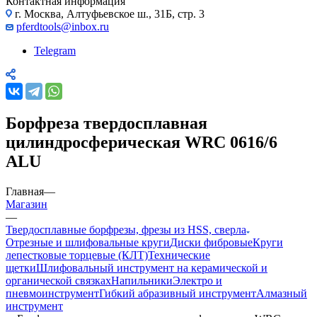
Контактная информация
г. Москва, Алтуфьевское ш., 31Б, стр. 3
pferdtools@inbox.ru
Telegram
Борфреза твердосплавная
цилиндросферическая WRC 0616/6
ALU
Главная
—
Магазин
—
Твердосплавные борфрезы, фрезы из HSS, сверла
Отрезные и шлифовальные круги
Диски фибровые
Круги
лепестковые торцевые (КЛТ)
Технические
щетки
Шлифовальный инструмент на керамической и
органической связках
Напильники
Электро и
пневмоинструмент
Гибкий абразивный инструмент
Алмазный
инструмент