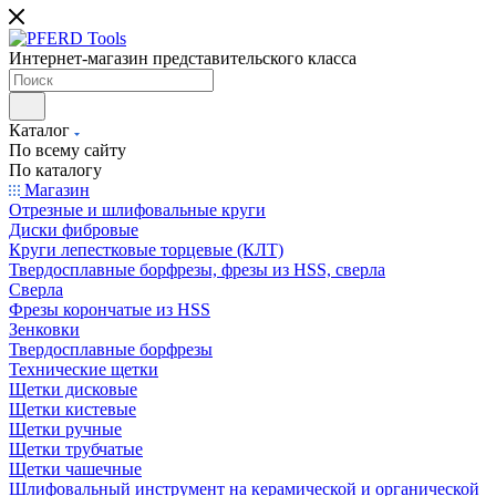
Интернет-магазин представительского класса
Каталог
По всему сайту
По каталогу
Магазин
Отрезные и шлифовальные круги
Диски фибровые
Круги лепестковые торцевые (КЛТ)
Твердосплавные борфрезы, фрезы из HSS, сверла
Сверла
Фрезы корончатые из HSS
Зенковки
Твердосплавные борфрезы
Технические щетки
Щетки дисковые
Щетки кистевые
Щетки ручные
Щетки трубчатые
Щетки чашечные
Шлифовальный инструмент на керамической и органической