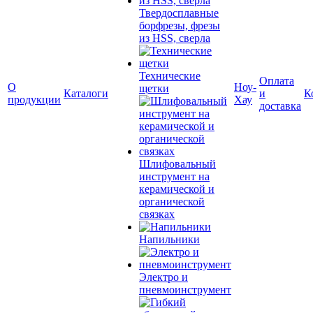
Твердосплавные
борфрезы, фрезы
из HSS, сверла
Технические
Оплата
О
Ноу-
щетки
Каталоги
и
К
продукции
Хау
доставка
Шлифовальный
инструмент на
керамической и
органической
связках
Напильники
Электро и
пневмоинструмент