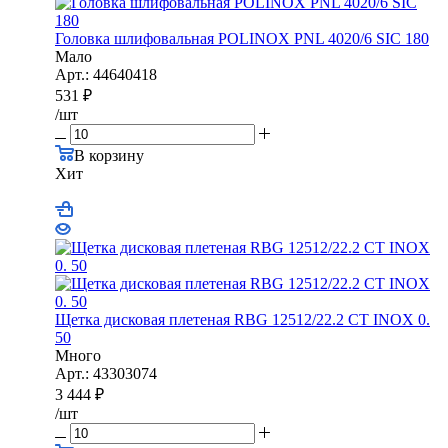
Головка шлифовальная POLINOX PNL 4020/6 SIC 180
Мало
Арт.: 44640418
531
₽
/шт
В корзину
Хит
Щетка дисковая плетеная RBG 12512/22.2 CТ INOX 0.
50
Много
Арт.: 43303074
3 444
₽
/шт