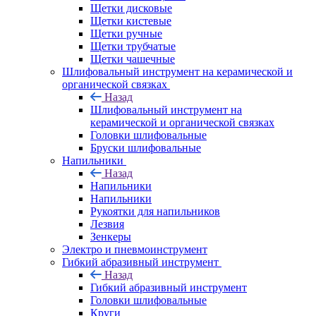
Щетки дисковые
Щетки кистевые
Щетки ручные
Щетки трубчатые
Щетки чашечные
Шлифовальный инструмент на керамической и
органической связках
Назад
Шлифовальный инструмент на
керамической и органической связках
Головки шлифовальные
Бруски шлифовальные
Напильники
Назад
Напильники
Напильники
Рукоятки для напильников
Лезвия
Зенкеры
Электро и пневмоинструмент
Гибкий абразивный инструмент
Назад
Гибкий абразивный инструмент
Головки шлифовальные
Круги