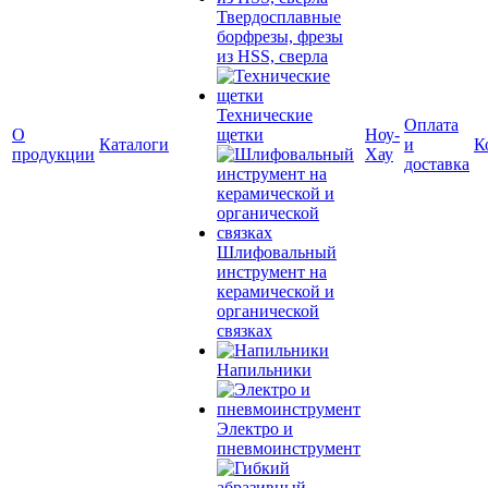
Твердосплавные
борфрезы, фрезы
из HSS, сверла
Технические
Оплата
О
щетки
Ноу-
Каталоги
и
К
продукции
Хау
доставка
Шлифовальный
инструмент на
керамической и
органической
связках
Напильники
Электро и
пневмоинструмент