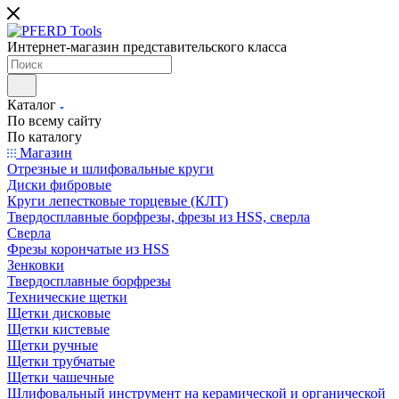
Интернет-магазин представительского класса
Каталог
По всему сайту
По каталогу
Магазин
Отрезные и шлифовальные круги
Диски фибровые
Круги лепестковые торцевые (КЛТ)
Твердосплавные борфрезы, фрезы из HSS, сверла
Сверла
Фрезы корончатые из HSS
Зенковки
Твердосплавные борфрезы
Технические щетки
Щетки дисковые
Щетки кистевые
Щетки ручные
Щетки трубчатые
Щетки чашечные
Шлифовальный инструмент на керамической и органической