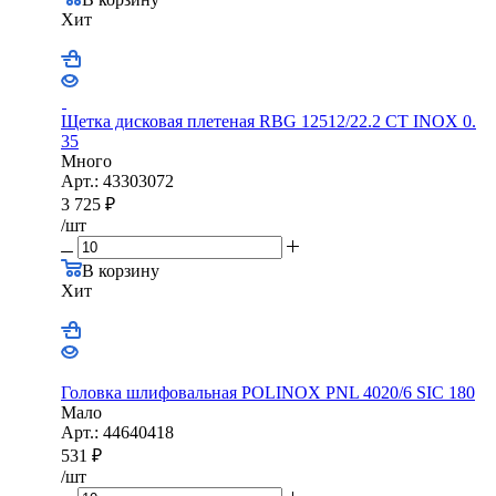
Хит
Щетка дисковая плетеная RBG 12512/22.2 CТ INOX 0.
35
Много
Арт.: 43303072
3 725
₽
/шт
В корзину
Хит
Головка шлифовальная POLINOX PNL 4020/6 SIC 180
Мало
Арт.: 44640418
531
₽
/шт