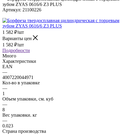
зубом ZYAS 0616/6 Z3 PLUS
Артикул:
21100226
1 582
₽
/шт
Варианты цен
1 582
₽
/шт
Подробности
Много
Характеристики
EAN
—
4007220044971
Кол-во в упаковке
—
1
Объем упаковки, см. куб
—
8
Вес упаковки. кг
—
0.023
Страна производства