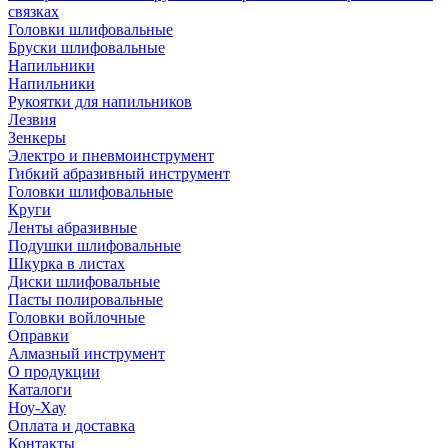
связках
Головки шлифовальные
Бруски шлифовальные
Напильники
Напильники
Рукоятки для напильников
Лезвия
Зенкеры
Электро и пневмоинструмент
Гибкий абразивный инструмент
Головки шлифовальные
Круги
Ленты абразивные
Подушки шлифовальные
Шкурка в листах
Диски шлифовальные
Пасты полировальные
Головки войлочные
Оправки
Алмазный инструмент
О продукции
Каталоги
Ноу-Хау
Оплата и доставка
Контакты