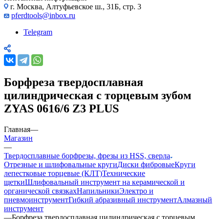
г. Москва, Алтуфьевское ш., 31Б, стр. 3
pferdtools@inbox.ru
Telegram
Борфреза твердосплавная
цилиндрическая с торцевым зубом
ZYAS 0616/6 Z3 PLUS
Главная
—
Магазин
—
Твердосплавные борфрезы, фрезы из HSS, сверла
Отрезные и шлифовальные круги
Диски фибровые
Круги
лепестковые торцевые (КЛТ)
Технические
щетки
Шлифовальный инструмент на керамической и
органической связках
Напильники
Электро и
пневмоинструмент
Гибкий абразивный инструмент
Алмазный
инструмент
—
Борфреза твердосплавная цилиндрическая с торцевым