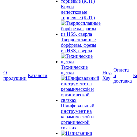
Круги
лепестковые
торцевые (КЛТ)
Твердосплавные
борфрезы, фрезы
из HSS, сверла
Технические
Оплата
О
щетки
Ноу-
Каталоги
и
К
продукции
Хау
доставка
Шлифовальный
инструмент на
керамической и
органической
связках