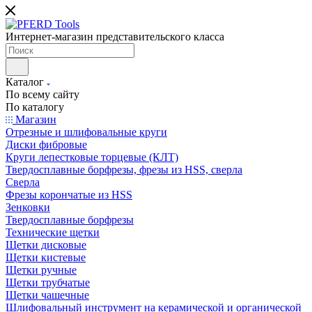
Интернет-магазин представительского класса
Каталог
По всему сайту
По каталогу
Магазин
Отрезные и шлифовальные круги
Диски фибровые
Круги лепестковые торцевые (КЛТ)
Твердосплавные борфрезы, фрезы из HSS, сверла
Сверла
Фрезы корончатые из HSS
Зенковки
Твердосплавные борфрезы
Технические щетки
Щетки дисковые
Щетки кистевые
Щетки ручные
Щетки трубчатые
Щетки чашечные
Шлифовальный инструмент на керамической и органической