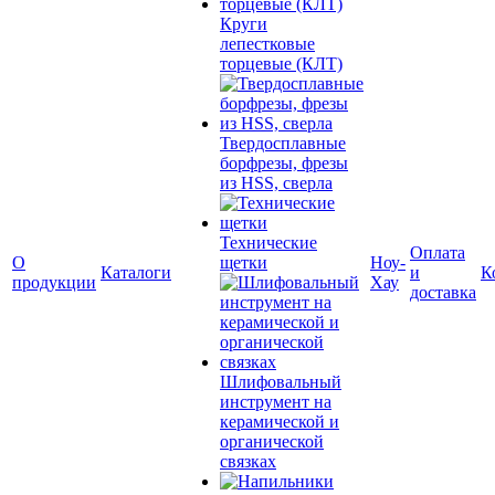
Круги
лепестковые
торцевые (КЛТ)
Твердосплавные
борфрезы, фрезы
из HSS, сверла
Технические
Оплата
О
щетки
Ноу-
Каталоги
и
К
продукции
Хау
доставка
Шлифовальный
инструмент на
керамической и
органической
связках