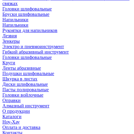
связках
Головки шлифовальные
Бруски шлифовальные
Напильники
Напильники
Рукоятки для напильников
Лезвия
Зенкеры
Электро и пневмоинструмент
Гибкий абразивный инструмент
Головки шлифовальные
Круги
Ленты абразивные
Подушки шлифовальные
Шкурка в листах
Диски шлифовальные
Пасты полировальные
Головки войлочные
Оправки
Алмазный инструмент
О продукции
Каталоги
Ноу-Хау
Оплата и доставка
Контакты