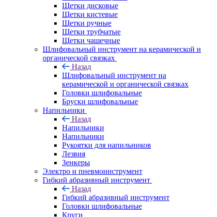
Щетки дисковые
Щетки кистевые
Щетки ручные
Щетки трубчатые
Щетки чашечные
Шлифовальный инструмент на керамической и
органической связках
Назад
Шлифовальный инструмент на
керамической и органической связках
Головки шлифовальные
Бруски шлифовальные
Напильники
Назад
Напильники
Напильники
Рукоятки для напильников
Лезвия
Зенкеры
Электро и пневмоинструмент
Гибкий абразивный инструмент
Назад
Гибкий абразивный инструмент
Головки шлифовальные
Круги