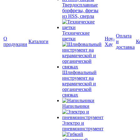
Твердосплавные
борфрезы, фрезы
из HSS, сверла
Технические
Оплата
О
щетки
Ноу-
Каталоги
и
К
продукции
Хау
доставка
Шлифовальный
инструмент на
керамической и
органической
связках
Напильники
Электро и
пневмоинструмент