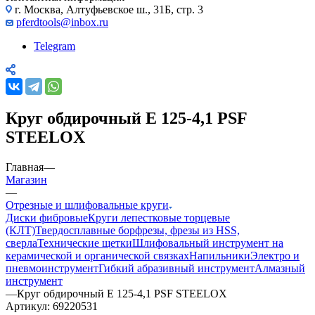
г. Москва, Алтуфьевское ш., 31Б, стр. 3
pferdtools@inbox.ru
Telegram
Круг обдирочный Е 125-4,1 PSF
STEELOX
Главная
—
Магазин
—
Отрезные и шлифовальные круги
Диски фибровые
Круги лепестковые торцевые
(КЛТ)
Твердосплавные борфрезы, фрезы из HSS,
сверла
Технические щетки
Шлифовальный инструмент на
керамической и органической связках
Напильники
Электро и
пневмоинструмент
Гибкий абразивный инструмент
Алмазный
инструмент
—
Круг обдирочный Е 125-4,1 PSF STEELOX
Артикул:
69220531