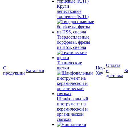
Круги
лепестковые
торцевые (КЛТ)
Твердосплавные
борфрезы, фрезы
из HSS, сверла
Технические
Оплата
О
щетки
Ноу-
Каталоги
и
К
продукции
Хау
доставка
Шлифовальный
инструмент на
керамической и
органической
связках