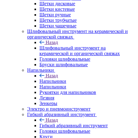
Щетки дисковые
Щетки кистевые
Щетки ручные
Щетки трубчатые
Щетки чашечные
Шлифовальный инструмент на керамической и
органической связках
Назад
Шлифовальный инструмент на
керамической и органической связках
Головки шлифовальные
Бруски шлифовальные
Напильники
Назад
Напильники
Напильники
Рукоятки для напильников
Лезвия
Зенкеры
Электро и пневмоинструмент
Гибкий абразивный инструмент
Назад
Гибкий абразивный инструмент
Головки шлифовальные
Круги