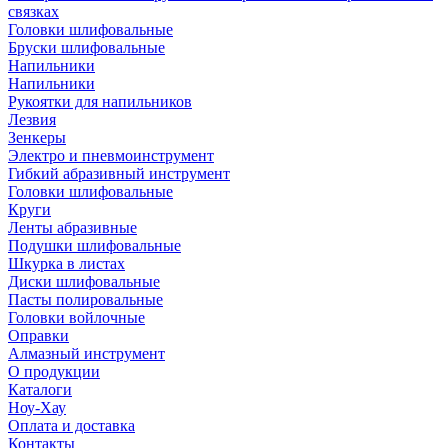
связках
Головки шлифовальные
Бруски шлифовальные
Напильники
Напильники
Рукоятки для напильников
Лезвия
Зенкеры
Электро и пневмоинструмент
Гибкий абразивный инструмент
Головки шлифовальные
Круги
Ленты абразивные
Подушки шлифовальные
Шкурка в листах
Диски шлифовальные
Пасты полировальные
Головки войлочные
Оправки
Алмазный инструмент
О продукции
Каталоги
Ноу-Хау
Оплата и доставка
Контакты