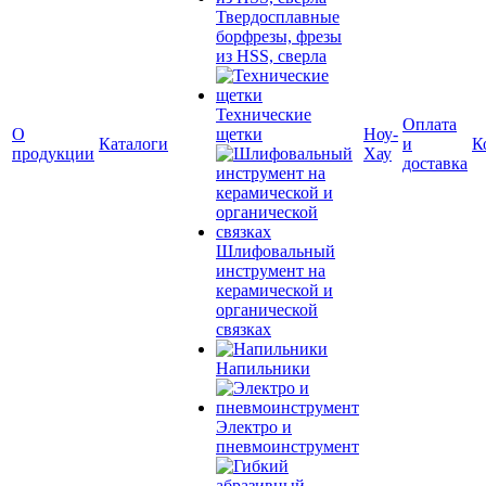
Твердосплавные
борфрезы, фрезы
из HSS, сверла
Технические
Оплата
О
щетки
Ноу-
Каталоги
и
К
продукции
Хау
доставка
Шлифовальный
инструмент на
керамической и
органической
связках
Напильники
Электро и
пневмоинструмент