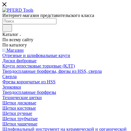
Интернет-магазин представительского класса
Каталог
По всему сайту
По каталогу
Магазин
Отрезные и шлифовальные круги
Диски фибровые
Круги лепестковые торцевые (КЛТ)
Твердосплавные борфрезы, фрезы из HSS, сверла
Сверла
Фрезы корончатые из HSS
Зенковки
Твердосплавные борфрезы
Технические щетки
Щетки дисковые
Щетки кистевые
Щетки ручные
Щетки трубчатые
Щетки чашечные
Шлифовальный инструмент на керамической и органической