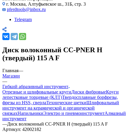
г. Москва, Алтуфьевское ш., 31Б, стр. 3
pferdtools@inbox.ru
Telegram
Диск волоконный CC-PNER H
(твердый) 115 A F
Главная
—
Магазин
—
Гибкий абразивный инструмент
Отрезные и шлифовальные круги
Диски фибровые
Круги
лепестковые торцевые (КЛТ)
Твердосплавные борфрезы,
фрезы из HSS, сверла
Технические щетки
Шлифовальный
инструмент на керамической и органической
связках
Напильники
Электро и пневмоинструмент
Алмазный
инструмент
—
Диск волоконный CC-PNER H (твердый) 115 A F
Артикул:
42002182