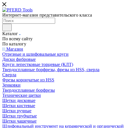
Интернет-магазин представительского класса
Каталог
По всему сайту
По каталогу
Магазин
Отрезные и шлифовальные круги
Диски фибровые
Круги лепестковые торцевые (КЛТ)
Твердосплавные борфрезы, фрезы из HSS, сверла
Сверла
Фрезы корончатые из HSS
Зенковки
Твердосплавные борфрезы
Технические щетки
Щетки дисковые
Щетки кистевые
Щетки ручные
Щетки трубчатые
Щетки чашечные
Шлифовальный инструмент на керамической и органической