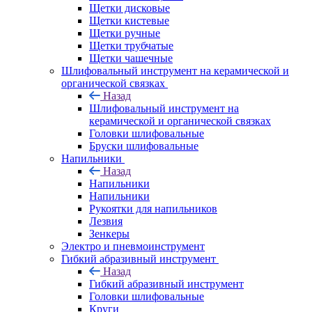
Щетки дисковые
Щетки кистевые
Щетки ручные
Щетки трубчатые
Щетки чашечные
Шлифовальный инструмент на керамической и
органической связках
Назад
Шлифовальный инструмент на
керамической и органической связках
Головки шлифовальные
Бруски шлифовальные
Напильники
Назад
Напильники
Напильники
Рукоятки для напильников
Лезвия
Зенкеры
Электро и пневмоинструмент
Гибкий абразивный инструмент
Назад
Гибкий абразивный инструмент
Головки шлифовальные
Круги