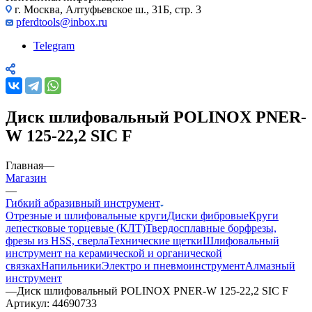
г. Москва, Алтуфьевское ш., 31Б, стр. 3
pferdtools@inbox.ru
Telegram
Диск шлифовальный POLINOX PNER-
W 125-22,2 SIC F
Главная
—
Магазин
—
Гибкий абразивный инструмент
Отрезные и шлифовальные круги
Диски фибровые
Круги
лепестковые торцевые (КЛТ)
Твердосплавные борфрезы,
фрезы из HSS, сверла
Технические щетки
Шлифовальный
инструмент на керамической и органической
связках
Напильники
Электро и пневмоинструмент
Алмазный
инструмент
—
Диск шлифовальный POLINOX PNER-W 125-22,2 SIC F
Артикул:
44690733