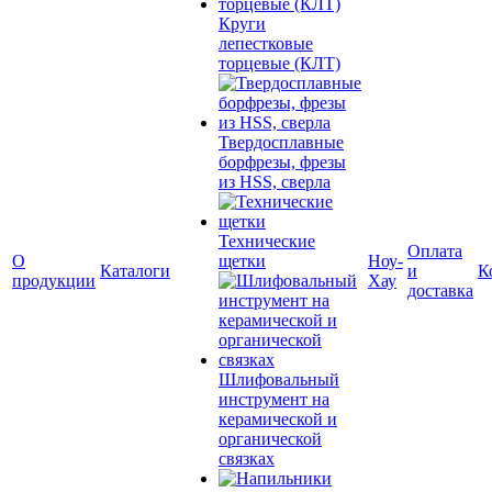
Круги
лепестковые
торцевые (КЛТ)
Твердосплавные
борфрезы, фрезы
из HSS, сверла
Технические
Оплата
О
щетки
Ноу-
Каталоги
и
К
продукции
Хау
доставка
Шлифовальный
инструмент на
керамической и
органической
связках