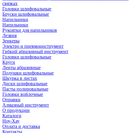
связках
Головки шлифовальные
Бруски шлифовальные
Напильники
Напильники
Рукоятки для напильников
Лезвия
Зенкеры
Электро и пневмоинструмент
Гибкий абразивный инструмент
Головки шлифовальные
Круги
Ленты абразивные
Подушки шлифовальные
Шкурка в листах
Диски шлифовальные
Пасты полировальные
Головки войлочные
Оправки
Алмазный инструмент
О продукции
Каталоги
Ноу-Хау
Оплата и доставка
Контакты