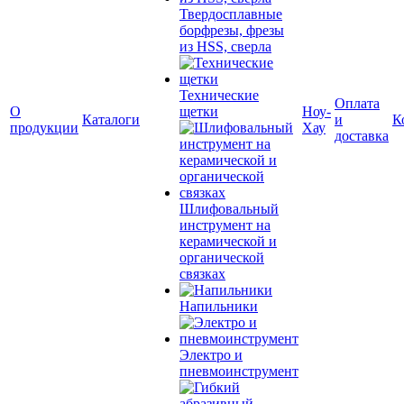
Твердосплавные
борфрезы, фрезы
из HSS, сверла
Технические
Оплата
О
щетки
Ноу-
Каталоги
и
К
продукции
Хау
доставка
Шлифовальный
инструмент на
керамической и
органической
связках
Напильники
Электро и
пневмоинструмент