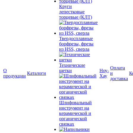
Круги
лепестковые
торцевые (КЛТ)
Твердосплавные
борфрезы, фрезы
из HSS, сверла
Технические
Оплата
О
щетки
Ноу-
Каталоги
и
К
продукции
Хау
доставка
Шлифовальный
инструмент на
керамической и
органической
связках