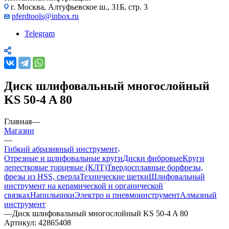
г. Москва, Алтуфьевское ш., 31Б, стр. 3
pferdtools@inbox.ru
Telegram
Диск шлифовальный многослойный
KS 50-4 A 80
Главная
—
Магазин
—
Гибкий абразивный инструмент
Отрезные и шлифовальные круги
Диски фибровые
Круги
лепестковые торцевые (КЛТ)
Твердосплавные борфрезы,
фрезы из HSS, сверла
Технические щетки
Шлифовальный
инструмент на керамической и органической
связках
Напильники
Электро и пневмоинструмент
Алмазный
инструмент
—
Диск шлифовальный многослойный KS 50-4 A 80
Артикул:
42865408