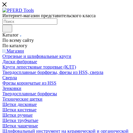
Интернет-магазин представительского класса
Каталог
По всему сайту
По каталогу
Магазин
Отрезные и шлифовальные круги
Диски фибровые
Круги лепестковые торцевые (КЛТ)
Твердосплавные борфрезы, фрезы из HSS, сверла
Сверла
Фрезы корончатые из HSS
Зенковки
Твердосплавные борфрезы
Технические щетки
Щетки дисковые
Щетки кистевые
Щетки ручные
Щетки трубчатые
Щетки чашечные
Шлифовальный инструмент на керамической и органической