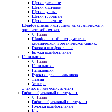
Щетки дисковые
Щетки кистевые
Щетки ручные
Щетки трубчатые
Щетки чашечные
Шлифовальный инструмент на керамической и
органической связках
Назад
Шлифовальный инструмент на
керамической и органической связках
Головки шлифовальные
Бруски шлифовальные
Напильники
Назад
Напильники
Напильники
Рукоятки для напильников
Лезвия
Зенкеры
Электро и пневмоинструмент
Гибкий абразивный инструмент
Назад
Гибкий абразивный инструмент
Головки шлифовальные
Круги