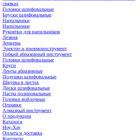
связках
Головки шлифовальные
Бруски шлифовальные
Напильники
Напильники
Рукоятки для напильников
Лезвия
Зенкеры
Электро и пневмоинструмент
Гибкий абразивный инструмент
Головки шлифовальные
Круги
Ленты абразивные
Подушки шлифовальные
Шкурка в листах
Диски шлифовальные
Пасты полировальные
Головки войлочные
Оправки
Алмазный инструмент
О продукции
Каталоги
Ноу-Хау
Оплата и доставка
Контакты