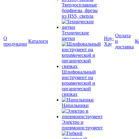
Твердосплавные
борфрезы, фрезы
из HSS, сверла
Технические
Оплата
О
щетки
Ноу-
Каталоги
и
К
продукции
Хау
доставка
Шлифовальный
инструмент на
керамической и
органической
связках
Напильники
Электро и
пневмоинструмент