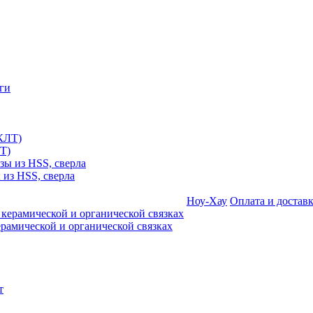
Т)
 из HSS, сверла
Ноу-Хау
Оплата и достав
амической и органической связках