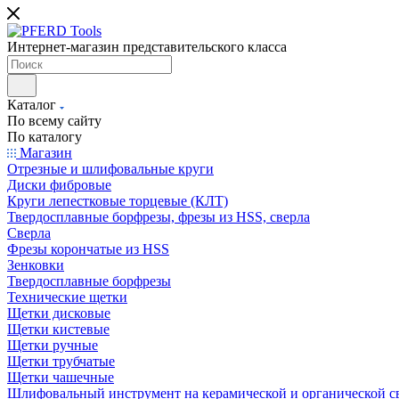
Интернет-магазин представительского класса
Каталог
По всему сайту
По каталогу
Магазин
Отрезные и шлифовальные круги
Диски фибровые
Круги лепестковые торцевые (КЛТ)
Твердосплавные борфрезы, фрезы из HSS, сверла
Сверла
Фрезы корончатые из HSS
Зенковки
Твердосплавные борфрезы
Технические щетки
Щетки дисковые
Щетки кистевые
Щетки ручные
Щетки трубчатые
Щетки чашечные
Шлифовальный инструмент на керамической и органической с