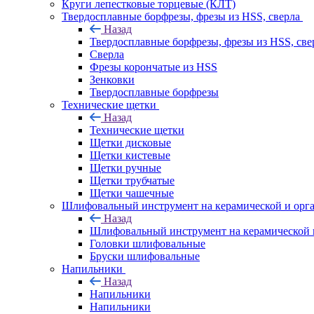
Круги лепестковые торцевые (КЛТ)
Твердосплавные борфрезы, фрезы из HSS, сверла
Назад
Твердосплавные борфрезы, фрезы из HSS, све
Сверла
Фрезы корончатые из HSS
Зенковки
Твердосплавные борфрезы
Технические щетки
Назад
Технические щетки
Щетки дисковые
Щетки кистевые
Щетки ручные
Щетки трубчатые
Щетки чашечные
Шлифовальный инструмент на керамической и орга
Назад
Шлифовальный инструмент на керамической и
Головки шлифовальные
Бруски шлифовальные
Напильники
Назад
Напильники
Напильники