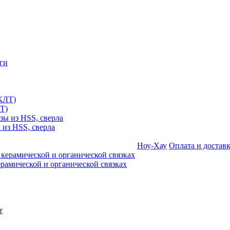
Т)
 из HSS, сверла
Ноу-Хау
Оплата и достав
амической и органической связках