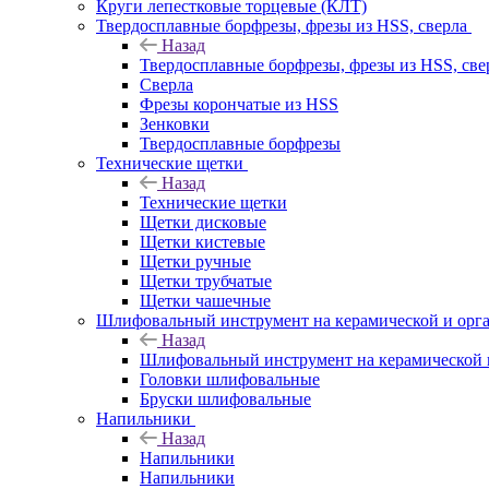
Круги лепестковые торцевые (КЛТ)
Твердосплавные борфрезы, фрезы из HSS, сверла
Назад
Твердосплавные борфрезы, фрезы из HSS, све
Сверла
Фрезы корончатые из HSS
Зенковки
Твердосплавные борфрезы
Технические щетки
Назад
Технические щетки
Щетки дисковые
Щетки кистевые
Щетки ручные
Щетки трубчатые
Щетки чашечные
Шлифовальный инструмент на керамической и орга
Назад
Шлифовальный инструмент на керамической и
Головки шлифовальные
Бруски шлифовальные
Напильники
Назад
Напильники
Напильники