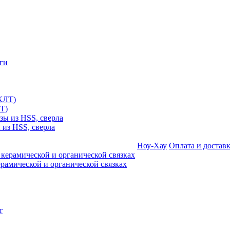
Т)
 из HSS, сверла
Ноу-Хау
Оплата и достав
амической и органической связках