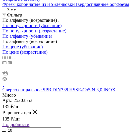
Фрезы корончатые из HSS
Зенковки
Твердосплавные борфрезы
—
3 мм
Фильтр
По алфавиту (возрастание)
По популярности (убывание)
По популярности (возрастание)
По алфавиту (убывание)
По алфавиту (возрастание)
По цене (убывание)
По цене (возрастание)
Сверло спиральное SPB DIN338 HSSE-Co5 N 3,0 INOX
Много
Арт.: 25203553
135
₽
/шт
Варианты цен
135
₽
/шт
Подробности