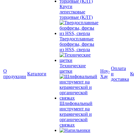
Круги
лепестковые
торцевые (КЛТ)
Твердосплавные
борфрезы, фрезы
из HSS, сверла
Технические
Оплата
О
щетки
Ноу-
Каталоги
и
К
продукции
Хау
доставка
Шлифовальный
инструмент на
керамической и
органической
связках