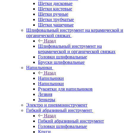
Щетки дисковые
Щетки кистевые
Щетки ручные
Щетки трубчатые
Щетки чашечные
Шлифовальный инструмент на керамической и
органической связках
Назад
Шлифовальный инструмент на
керамической и органической связках
Головки шлифовальные
Бруски шлифовальные
Напильники
Назад
Напильники
Напильники
Рукоятки для напильников
Лезвия
Зенкеры
Электро и пневмоинструмент
Гибкий абразивный инструмент
Назад
Гибкий абразивный инструмент
Головки шлифовальные
Круги