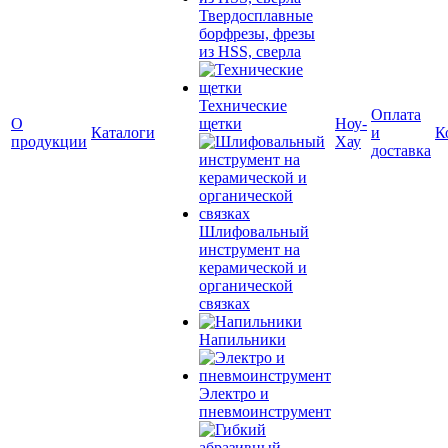
Твердосплавные
борфрезы, фрезы
из HSS, сверла
Технические
Оплата
О
щетки
Ноу-
Каталоги
и
К
продукции
Хау
доставка
Шлифовальный
инструмент на
керамической и
органической
связках
Напильники
Электро и
пневмоинструмент