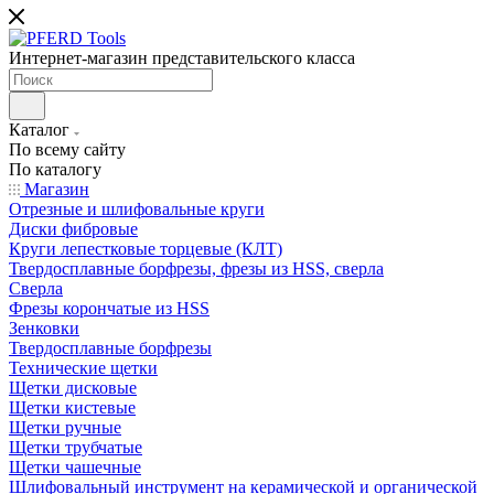
Интернет-магазин представительского класса
Каталог
По всему сайту
По каталогу
Магазин
Отрезные и шлифовальные круги
Диски фибровые
Круги лепестковые торцевые (КЛТ)
Твердосплавные борфрезы, фрезы из HSS, сверла
Сверла
Фрезы корончатые из HSS
Зенковки
Твердосплавные борфрезы
Технические щетки
Щетки дисковые
Щетки кистевые
Щетки ручные
Щетки трубчатые
Щетки чашечные
Шлифовальный инструмент на керамической и органической