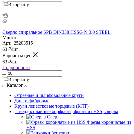
В корзину
Сверло спиральное SPB DIN338 HSSG N 3,0 STEEL
Много
Арт.: 25203515
63
₽
/шт
Варианты цен
63
₽
/шт
Подробности
В корзину
Каталог
Отрезные и шлифовальные круги
Диски фибровые
Круги лепестковые торцевые (КЛТ)
Твердосплавные борфрезы, фрезы из HSS, сверла
Сверла
Фрезы корончатые из
HSS
Зенковки