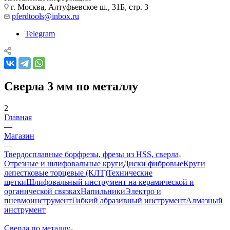
г. Москва, Алтуфьевское ш., 31Б, стр. 3
pferdtools@inbox.ru
Telegram
Сверла 3 мм по металлу
2
Главная
—
Магазин
—
Твердосплавные борфрезы, фрезы из HSS, сверла
Отрезные и шлифовальные круги
Диски фибровые
Круги
лепестковые торцевые (КЛТ)
Технические
щетки
Шлифовальный инструмент на керамической и
органической связках
Напильники
Электро и
пневмоинструмент
Гибкий абразивный инструмент
Алмазный
инструмент
—
Сверла по металлу