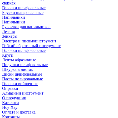
связках
Головки шлифовальные
Бруски шлифовальные
Напильники
Напильники
Рукоятки для напильников
Лезвия
Зенкеры
Электро и пневмоинструмент
Гибкий абразивный инструмент
Головки шлифовальные
Круги
Ленты абразивные
Подушки шлифовальные
Шкурка в листах
Диски шлифовальные
Пасты полировальные
Головки войлочные
Оправки
Алмазный инструмент
О продукции
Каталоги
Ноу-Хау
Оплата и доставка
Контакты