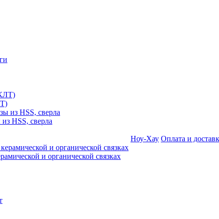
Т)
 из HSS, сверла
Ноу-Хау
Оплата и достав
амической и органической связках