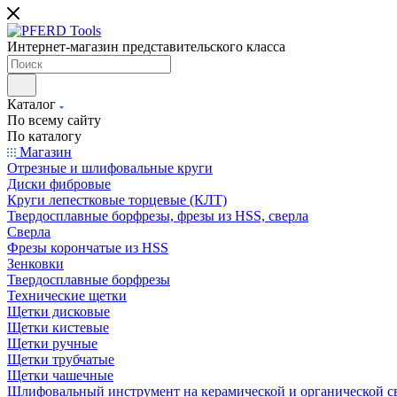
Интернет-магазин представительского класса
Каталог
По всему сайту
По каталогу
Магазин
Отрезные и шлифовальные круги
Диски фибровые
Круги лепестковые торцевые (КЛТ)
Твердосплавные борфрезы, фрезы из HSS, сверла
Сверла
Фрезы корончатые из HSS
Зенковки
Твердосплавные борфрезы
Технические щетки
Щетки дисковые
Щетки кистевые
Щетки ручные
Щетки трубчатые
Щетки чашечные
Шлифовальный инструмент на керамической и органической с