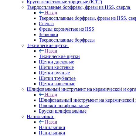
Круги лепестковые торцевые (КЛТ)
Твердосплавные борфрезы, фрезы из HSS, сверла
Назад
Твердосплавные борфрезы, фрезы из HSS, све
Сверла
Фрезы корончатые из HSS
Зенковки
Твердосплавные борфрезы
Технические щетки
Назад
Технические щетки
Щетки дисковые
Щетки кистевые
Щетки ручные
Щетки трубчатые
Щетки чашечные
Шлифовальный инструмент на керамической и орга
Назад
Шлифовальный инструмент на керамической и
Головки шлифовальные
Бруски шлифовальные
Напильники
Назад
Напильники
Напильники