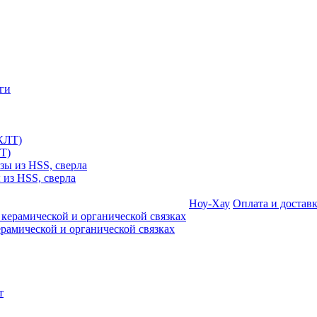
Т)
 из HSS, сверла
Ноу-Хау
Оплата и достав
амической и органической связках