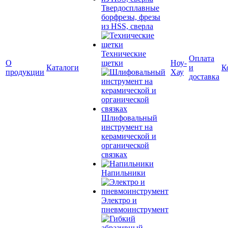
Твердосплавные
борфрезы, фрезы
из HSS, сверла
Технические
Оплата
О
щетки
Ноу-
Каталоги
и
К
продукции
Хау
доставка
Шлифовальный
инструмент на
керамической и
органической
связках
Напильники
Электро и
пневмоинструмент