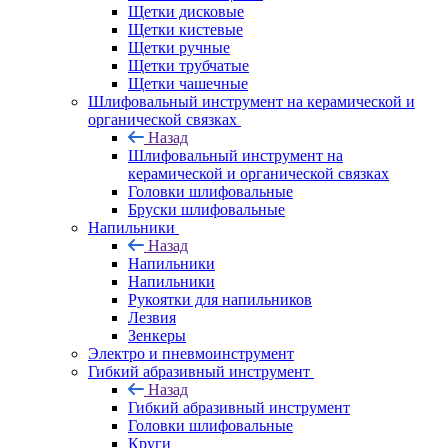
Щетки дисковые
Щетки кистевые
Щетки ручные
Щетки трубчатые
Щетки чашечные
Шлифовальный инструмент на керамической и
органической связках
Назад
Шлифовальный инструмент на
керамической и органической связках
Головки шлифовальные
Бруски шлифовальные
Напильники
Назад
Напильники
Напильники
Рукоятки для напильников
Лезвия
Зенкеры
Электро и пневмоинструмент
Гибкий абразивный инструмент
Назад
Гибкий абразивный инструмент
Головки шлифовальные
Круги