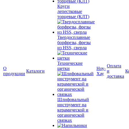
Круги
лепестковые
торцевые (КЛТ)
Твердосплавные
борфрезы, фрезы
из HSS, сверла
Технические
Оплата
О
щетки
Ноу-
Каталоги
и
К
продукции
Хау
доставка
Шлифовальный
инструмент на
керамической и
органической
связках