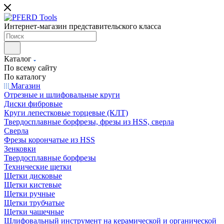
Интернет-магазин представительского класса
Каталог
По всему сайту
По каталогу
Магазин
Отрезные и шлифовальные круги
Диски фибровые
Круги лепестковые торцевые (КЛТ)
Твердосплавные борфрезы, фрезы из HSS, сверла
Сверла
Фрезы корончатые из HSS
Зенковки
Твердосплавные борфрезы
Технические щетки
Щетки дисковые
Щетки кистевые
Щетки ручные
Щетки трубчатые
Щетки чашечные
Шлифовальный инструмент на керамической и органической