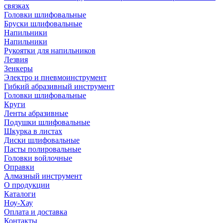
связках
Головки шлифовальные
Бруски шлифовальные
Напильники
Напильники
Рукоятки для напильников
Лезвия
Зенкеры
Электро и пневмоинструмент
Гибкий абразивный инструмент
Головки шлифовальные
Круги
Ленты абразивные
Подушки шлифовальные
Шкурка в листах
Диски шлифовальные
Пасты полировальные
Головки войлочные
Оправки
Алмазный инструмент
О продукции
Каталоги
Ноу-Хау
Оплата и доставка
Контакты