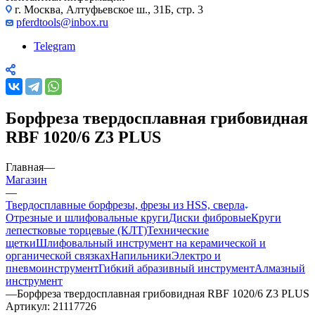
г. Москва, Алтуфьевское ш., 31Б, стр. 3
pferdtools@inbox.ru
Telegram
Борфреза твердосплавная грибовидная
RBF 1020/6 Z3 PLUS
Главная
—
Магазин
—
Твердосплавные борфрезы, фрезы из HSS, сверла
Отрезные и шлифовальные круги
Диски фибровые
Круги
лепестковые торцевые (КЛТ)
Технические
щетки
Шлифовальный инструмент на керамической и
органической связках
Напильники
Электро и
пневмоинструмент
Гибкий абразивный инструмент
Алмазный
инструмент
—
Борфреза твердосплавная грибовидная RBF 1020/6 Z3 PLUS
Артикул:
21117726