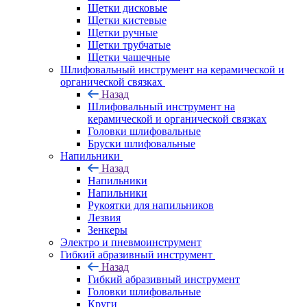
Щетки дисковые
Щетки кистевые
Щетки ручные
Щетки трубчатые
Щетки чашечные
Шлифовальный инструмент на керамической и
органической связках
Назад
Шлифовальный инструмент на
керамической и органической связках
Головки шлифовальные
Бруски шлифовальные
Напильники
Назад
Напильники
Напильники
Рукоятки для напильников
Лезвия
Зенкеры
Электро и пневмоинструмент
Гибкий абразивный инструмент
Назад
Гибкий абразивный инструмент
Головки шлифовальные
Круги