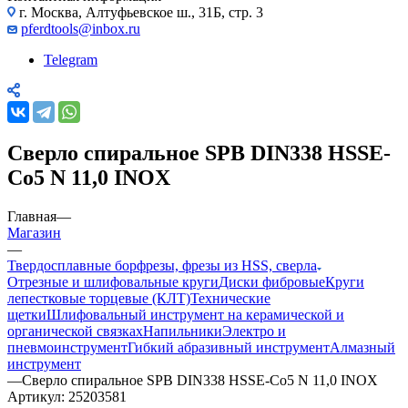
г. Москва, Алтуфьевское ш., 31Б, стр. 3
pferdtools@inbox.ru
Telegram
Сверло спиральное SPB DIN338 HSSE-
Co5 N 11,0 INOX
Главная
—
Магазин
—
Твердосплавные борфрезы, фрезы из HSS, сверла
Отрезные и шлифовальные круги
Диски фибровые
Круги
лепестковые торцевые (КЛТ)
Технические
щетки
Шлифовальный инструмент на керамической и
органической связках
Напильники
Электро и
пневмоинструмент
Гибкий абразивный инструмент
Алмазный
инструмент
—
Сверло спиральное SPB DIN338 HSSE-Co5 N 11,0 INOX
Артикул:
25203581