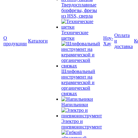
Твердосплавные
борфрезы, фрезы
из HSS, сверла
Технические
Оплата
О
щетки
Ноу-
Каталоги
и
К
продукции
Хау
доставка
Шлифовальный
инструмент на
керамической и
органической
связках
Напильники
Электро и
пневмоинструмент