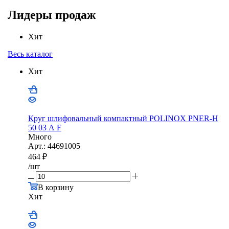
Лидеры продаж
Хит
Весь каталог
Хит
Круг шлифовальный компактный POLINOX PNER-Н
50 03 А F
Много
Арт.: 44691005
464
₽
/шт
В корзину
Хит