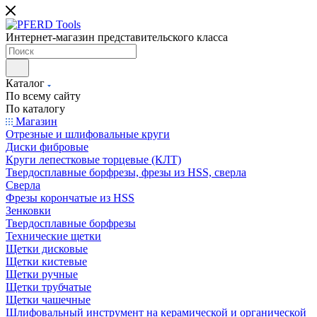
Интернет-магазин представительского класса
Каталог
По всему сайту
По каталогу
Магазин
Отрезные и шлифовальные круги
Диски фибровые
Круги лепестковые торцевые (КЛТ)
Твердосплавные борфрезы, фрезы из HSS, сверла
Сверла
Фрезы корончатые из HSS
Зенковки
Твердосплавные борфрезы
Технические щетки
Щетки дисковые
Щетки кистевые
Щетки ручные
Щетки трубчатые
Щетки чашечные
Шлифовальный инструмент на керамической и органической