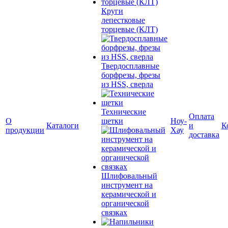
Круги
лепестковые
торцевые (КЛТ)
Твердосплавные
борфрезы, фрезы
из HSS, сверла
Технические
Оплата
О
щетки
Ноу-
Каталоги
и
К
продукции
Хау
доставка
Шлифовальный
инструмент на
керамической и
органической
связках