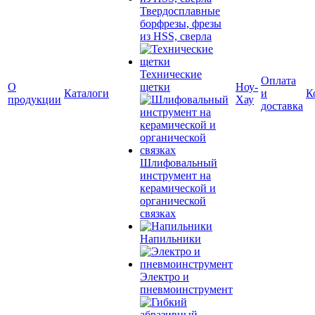
Твердосплавные
борфрезы, фрезы
из HSS, сверла
Технические
Оплата
О
щетки
Ноу-
Каталоги
и
К
продукции
Хау
доставка
Шлифовальный
инструмент на
керамической и
органической
связках
Напильники
Электро и
пневмоинструмент