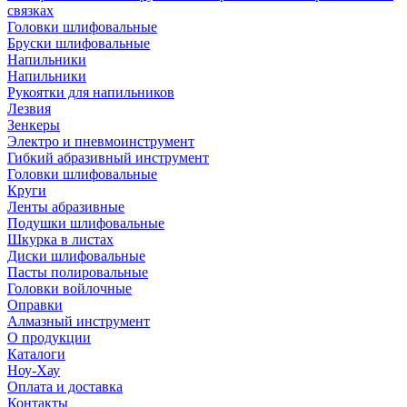
связках
Головки шлифовальные
Бруски шлифовальные
Напильники
Напильники
Рукоятки для напильников
Лезвия
Зенкеры
Электро и пневмоинструмент
Гибкий абразивный инструмент
Головки шлифовальные
Круги
Ленты абразивные
Подушки шлифовальные
Шкурка в листах
Диски шлифовальные
Пасты полировальные
Головки войлочные
Оправки
Алмазный инструмент
О продукции
Каталоги
Ноу-Хау
Оплата и доставка
Контакты