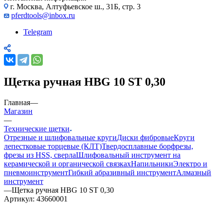
г. Москва, Алтуфьевское ш., 31Б, стр. 3
pferdtools@inbox.ru
Telegram
Щетка ручная HBG 10 ST 0,30
Главная
—
Магазин
—
Технические щетки
Отрезные и шлифовальные круги
Диски фибровые
Круги
лепестковые торцевые (КЛТ)
Твердосплавные борфрезы,
фрезы из HSS, сверла
Шлифовальный инструмент на
керамической и органической связках
Напильники
Электро и
пневмоинструмент
Гибкий абразивный инструмент
Алмазный
инструмент
—
Щетка ручная HBG 10 ST 0,30
Артикул:
43660001