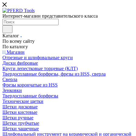
Интернет-магазин представительского класса
Каталог
По всему сайту
По каталогу
Магазин
Отрезные и шлифовальные круги
Диски фибровые
Круги лепестковые торцевые (КЛТ)
Твердосплавные борфрезы, фрезы из HSS, сверла
Сверла
Фрезы корончатые из HSS
Зенковки
Твердосплавные борфрезы
Технические щетки
Щетки дисковые
Щетки кистевые
Щетки ручные
Щетки трубчатые
Щетки чашечные
Шлифовальный инструмент на керамической и органической