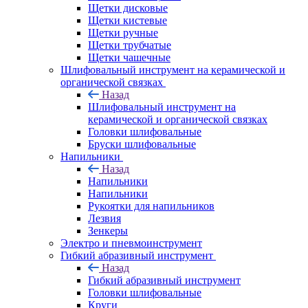
Щетки дисковые
Щетки кистевые
Щетки ручные
Щетки трубчатые
Щетки чашечные
Шлифовальный инструмент на керамической и
органической связках
Назад
Шлифовальный инструмент на
керамической и органической связках
Головки шлифовальные
Бруски шлифовальные
Напильники
Назад
Напильники
Напильники
Рукоятки для напильников
Лезвия
Зенкеры
Электро и пневмоинструмент
Гибкий абразивный инструмент
Назад
Гибкий абразивный инструмент
Головки шлифовальные
Круги