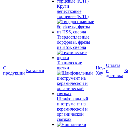
Круги
лепестковые
торцевые (КЛТ)
Твердосплавные
борфрезы, фрезы
из HSS, сверла
Технические
Оплата
О
щетки
Ноу-
Каталоги
и
К
продукции
Хау
доставка
Шлифовальный
инструмент на
керамической и
органической
связках