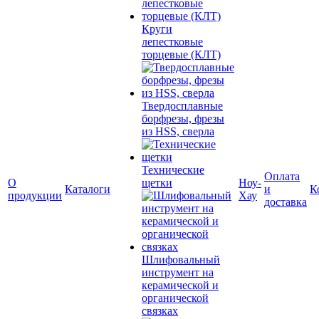
Круги
лепестковые
торцевые (КЛТ)
Твердосплавные
борфрезы, фрезы
из HSS, сверла
Технические
Оплата
О
щетки
Ноу-
Каталоги
и
К
продукции
Хау
доставка
Шлифовальный
инструмент на
керамической и
органической
связках