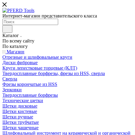
Интернет-магазин представительского класса
Каталог
По всему сайту
По каталогу
Магазин
Отрезные и шлифовальные круги
Диски фибровые
Круги лепестковые торцевые (КЛТ)
Твердосплавные борфрезы, фрезы из HSS, сверла
Сверла
Фрезы корончатые из HSS
Зенковки
Твердосплавные борфрезы
Технические щетки
Щетки дисковые
Щетки кистевые
Щетки ручные
Щетки трубчатые
Щетки чашечные
Шлифовальный инструмент на керамической и органической