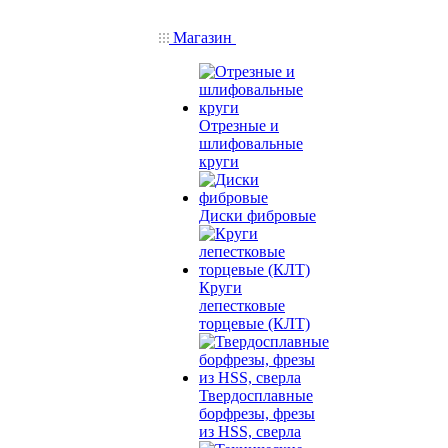
Магазин
Отрезные и
шлифовальные
круги
Диски фибровые
Круги
лепестковые
торцевые (КЛТ)
Твердосплавные
борфрезы, фрезы
из HSS, сверла