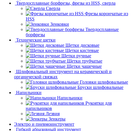
Твердосплавные борфрезы, фрезы из HSS, сверла
Сверла
Фрезы корончатые из
HSS
Зенковки
Твердосплавные
борфрезы
Технические щетки
Щетки дисковые
Щетки кистевые
Щетки ручные
Щетки трубчатые
Щетки чашечные
Шлифовальный инструмент на керамической и
органической связках
Головки шлифовальные
Бруски шлифовальные
Напильники
Напильники
Рукоятки для
напильников
Лезвия
Зенкеры
Электро и пневмоинструмент
Гибкий абразивный инструмент