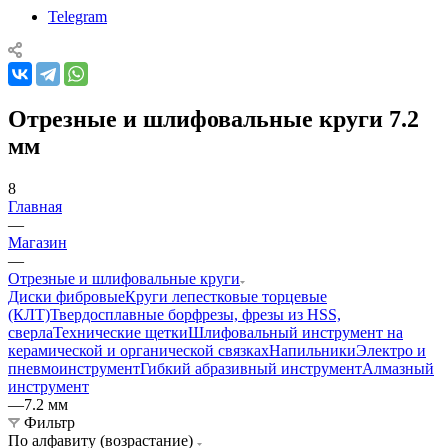
Telegram
Отрезные и шлифовальные круги 7.2
мм
8
Главная
—
Магазин
—
Отрезные и шлифовальные круги
Диски фибровые
Круги лепестковые торцевые
(КЛТ)
Твердосплавные борфрезы, фрезы из HSS,
сверла
Технические щетки
Шлифовальный инструмент на
керамической и органической связках
Напильники
Электро и
пневмоинструмент
Гибкий абразивный инструмент
Алмазный
инструмент
—
7.2 мм
Фильтр
По алфавиту (возрастание)