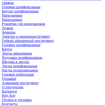
связках
Головки шлифовальные
Бруски шлифовальные
Напильники
Напильники
Рукоятки для напильников
Лезвия
Зенкеры
Электро и пневмоинструмент
Гибкий абразивный инструмент
Головки шлифовальные
Круги
Ленты абразивные
Подушки шлифовальные
Шкурка в листах
Диски шлифовальные
Пасты полировальные
Головки войлочные
Оправки
Алмазный инструмент
О продукции
Каталоги
Ноу-Хау
Оплата и доставка
Контакты