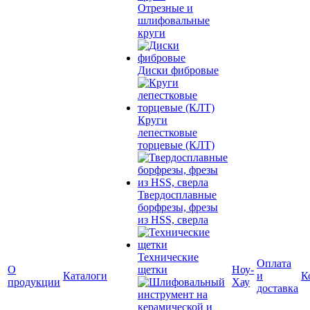
Отрезные и
шлифовальные
круги
Диски фибровые
Круги
лепестковые
торцевые (КЛТ)
Твердосплавные
борфрезы, фрезы
из HSS, сверла
Технические
Оплата
О
щетки
Ноу-
Каталоги
и
К
продукции
Хау
доставка