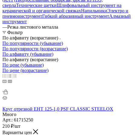
сверла
Технические щетки
Шлифовальный инструмент на
керамической и органической связках
Напильники
Электро и
пневмоинструмент
Гибкий абразивный инструмент
Алмазный
инструмент
—
Резка листового металла
Фильтр
По алфавиту (возрастание)
По популярности (убывание)
По популярности (возрастание)
По алфавиту (убывание)
По алфавиту (возрастание)
По цене (убывание)
По цене (возрастание)
Круг отрезной EHT 125-1,0 PSF CLASSIC STEELOX
Много
Арт.: 61715250
210
₽
/шт
Варианты цен