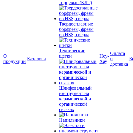
торцевые (КЛТ)
Твердосплавные
борфрезы, фрезы
из HSS, сверла
Технические
Оплата
О
щетки
Ноу-
Каталоги
и
К
продукции
Хау
доставка
Шлифовальный
инструмент на
керамической и
органической
связках
Напильники