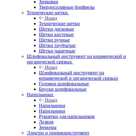
Зенковки
Твердосплавные борфрезы
Технические щетки
Назад
Технические щетки
Щетки дисковые
Щетки кистевые
Щетки ручные
Щетки трубчатые
Щетки чашечные
Шлифовальный инструмент на керамической и
органической связках
Назад
Шлифовальный инструмент на
керамической и органической связках
Головки шлифовальные
Бруски шлифовальные
Напильники
Назад
Напильники
Напильники
Рукоятки для напильников
Лезвия
Зенкеры
Электро и пневмоинструмент