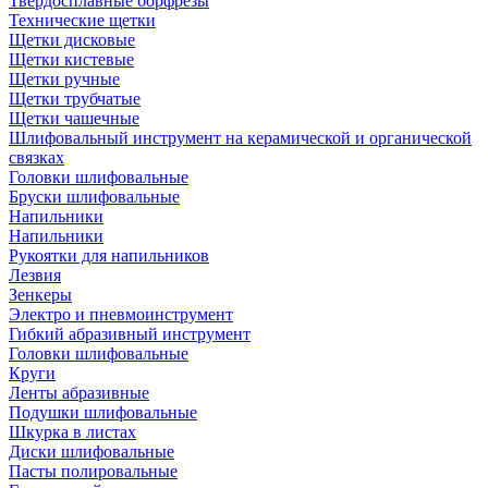
Твердосплавные борфрезы
Технические щетки
Щетки дисковые
Щетки кистевые
Щетки ручные
Щетки трубчатые
Щетки чашечные
Шлифовальный инструмент на керамической и органической
связках
Головки шлифовальные
Бруски шлифовальные
Напильники
Напильники
Рукоятки для напильников
Лезвия
Зенкеры
Электро и пневмоинструмент
Гибкий абразивный инструмент
Головки шлифовальные
Круги
Ленты абразивные
Подушки шлифовальные
Шкурка в листах
Диски шлифовальные
Пасты полировальные