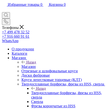
Избранные товары
0
Корзина
0
Телефоны
+7 499 478 32 52
+7 916 660 91 61
WhatsApp
О продукции
Каталоги
Магазин
Назад
Магазин
Отрезные и шлифовальные круги
Диски фибровые
Круги лепестковые торцевые (КЛТ)
Твердосплавные борфрезы, фрезы из HSS, сверла
Назад
Твердосплавные борфрезы, фрезы из HSS,
сверла
Сверла
Фрезы корончатые из HSS