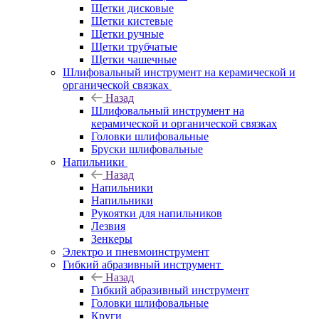
Щетки дисковые
Щетки кистевые
Щетки ручные
Щетки трубчатые
Щетки чашечные
Шлифовальный инструмент на керамической и
органической связках
Назад
Шлифовальный инструмент на
керамической и органической связках
Головки шлифовальные
Бруски шлифовальные
Напильники
Назад
Напильники
Напильники
Рукоятки для напильников
Лезвия
Зенкеры
Электро и пневмоинструмент
Гибкий абразивный инструмент
Назад
Гибкий абразивный инструмент
Головки шлифовальные
Круги