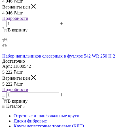
4 046
₽
/шт
Варианты цен
4 046
₽
/шт
Подробности
В корзину
Набор напильников слесарных в футляре 542 WR 250 H 2
Достаточно
Арт.: 11800542
5 222
₽
/шт
Варианты цен
5 222
₽
/шт
Подробности
В корзину
Каталог
Отрезные и шлифовальные круги
Диски фибровые
Круги лепестковые торцевые (КЛТ)