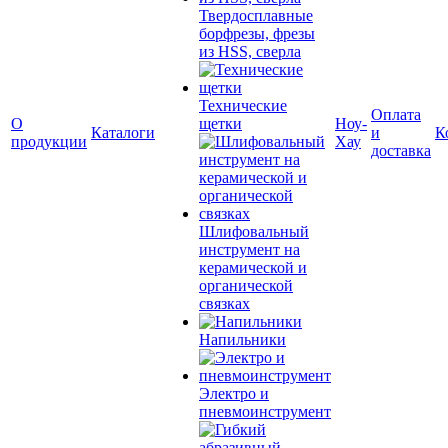
Твердосплавные
борфрезы, фрезы
из HSS, сверла
Технические
Оплата
О
щетки
Ноу-
Каталоги
и
К
продукции
Хау
доставка
Шлифовальный
инструмент на
керамической и
органической
связках
Напильники
Электро и
пневмоинструмент