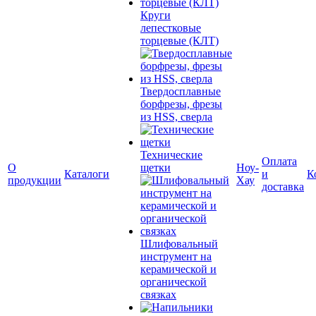
Круги
лепестковые
торцевые (КЛТ)
Твердосплавные
борфрезы, фрезы
из HSS, сверла
Технические
Оплата
О
щетки
Ноу-
Каталоги
и
К
продукции
Хау
доставка
Шлифовальный
инструмент на
керамической и
органической
связках