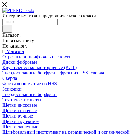
Интернет-магазин представительского класса
Каталог
По всему сайту
По каталогу
Магазин
Отрезные и шлифовальные круги
Диски фибровые
Круги лепестковые торцевые (КЛТ)
Твердосплавные борфрезы, фрезы из HSS, сверла
Сверла
Фрезы корончатые из HSS
Зенковки
Твердосплавные борфрезы
Технические щетки
Щетки дисковые
Щетки кистевые
Щетки ручные
Щетки трубчатые
Щетки чашечные
Шлифовальный инструмент на керамической и органической