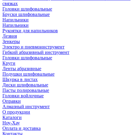
связках
Головки шлифовальные
Бруски шлифовальные
Напильники
Напильники
Рукоятки для напильников
Лезвия
Зенкеры
Электро и пневмоинструмент
Гибкий абразивный инструмент
Головки шлифовальные
Круги
Ленты абразивные
Подушки шлифовальные
Шкурка в листах
Диски шлифовальные
Пасты полировальные
Головки войлочные
Оправки
Алмазный инструмент
О продукции
Каталоги
Ноу-Хау
Оплата и доставка
Контакты