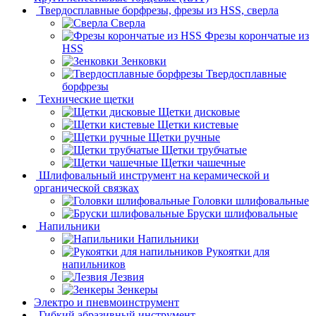
Твердосплавные борфрезы, фрезы из HSS, сверла
Сверла
Фрезы корончатые из
HSS
Зенковки
Твердосплавные
борфрезы
Технические щетки
Щетки дисковые
Щетки кистевые
Щетки ручные
Щетки трубчатые
Щетки чашечные
Шлифовальный инструмент на керамической и
органической связках
Головки шлифовальные
Бруски шлифовальные
Напильники
Напильники
Рукоятки для
напильников
Лезвия
Зенкеры
Электро и пневмоинструмент
Гибкий абразивный инструмент