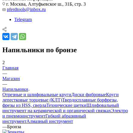
г. Москва, Алтуфьевское ш., 31Б, стр. 3
pferdtools@inbox.ru
Telegram
Напильники по бронзе
2
Главная
—
Магазин
—
Напильники
Отрезные и шлифовальные круги
Диски фибровые
Круги
лепестковые торцевые (КЛТ)
Твердосплавные борфрезы,
фрезы из HSS, сверла
Технические щетки
Шлифовальный
инструмент на керамической и органической связках
Электро
и пневмоинструмент
Гибкий абразивный
инструмент
Алмазный инструмент
—
Бронза