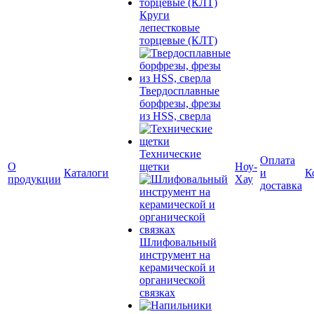
Круги
лепестковые
торцевые (КЛТ)
Твердосплавные
борфрезы, фрезы
из HSS, сверла
Технические
Оплата
О
щетки
Ноу-
Каталоги
и
К
продукции
Хау
доставка
Шлифовальный
инструмент на
керамической и
органической
связках