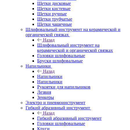
Щетки дисковые
Щетки кистевые
Щетки ручные
Щетки трубчатые
Щетки чашечные
Шлифовальный инструмент на керамической и
органической связках
Назад
Шлифовальный инструмент на
керамической и органической связках
Головки шлифовальные
Бруски шлифовальные
Напильники
Назад
Напильники
Напильники
Рукоятки для напильников
Лезвия
Зенкеры
Электро и пневмоинструмент
Гибкий абразивный инструмент
Назад
Гибкий абразивный инструмент
Головки шлифовальные
Круги