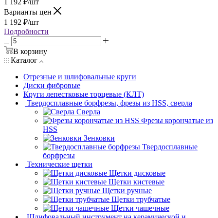
1 192
₽
/шт
Варианты цен
1 192
₽
/шт
Подробности
В корзину
Каталог
Отрезные и шлифовальные круги
Диски фибровые
Круги лепестковые торцевые (КЛТ)
Твердосплавные борфрезы, фрезы из HSS, сверла
Сверла
Фрезы корончатые из
HSS
Зенковки
Твердосплавные
борфрезы
Технические щетки
Щетки дисковые
Щетки кистевые
Щетки ручные
Щетки трубчатые
Щетки чашечные
Шлифовальный инструмент на керамической и