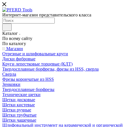
Интернет-магазин представительского класса
Каталог
По всему сайту
По каталогу
Магазин
Отрезные и шлифовальные круги
Диски фибровые
Круги лепестковые торцевые (КЛТ)
Твердосплавные борфрезы, фрезы из HSS, сверла
Сверла
Фрезы корончатые из HSS
Зенковки
Твердосплавные борфрезы
Технические щетки
Щетки дисковые
Щетки кистевые
Щетки ручные
Щетки трубчатые
Щетки чашечные
Шлифовальный инструмент на керамической и органической