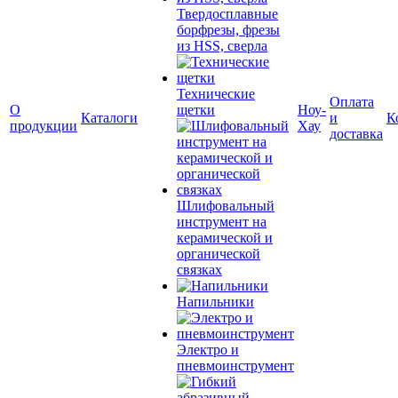
Твердосплавные
борфрезы, фрезы
из HSS, сверла
Технические
Оплата
О
щетки
Ноу-
Каталоги
и
К
продукции
Хау
доставка
Шлифовальный
инструмент на
керамической и
органической
связках
Напильники
Электро и
пневмоинструмент