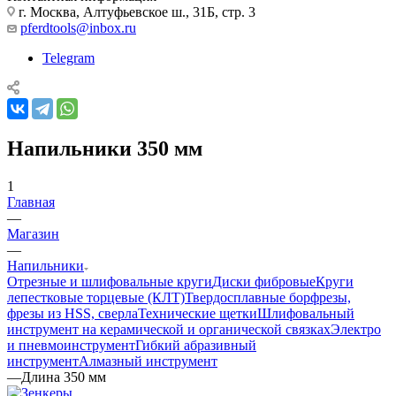
г. Москва, Алтуфьевское ш., 31Б, стр. 3
pferdtools@inbox.ru
Telegram
Напильники 350 мм
1
Главная
—
Магазин
—
Напильники
Отрезные и шлифовальные круги
Диски фибровые
Круги
лепестковые торцевые (КЛТ)
Твердосплавные борфрезы,
фрезы из HSS, сверла
Технические щетки
Шлифовальный
инструмент на керамической и органической связках
Электро
и пневмоинструмент
Гибкий абразивный
инструмент
Алмазный инструмент
—
Длина 350 мм