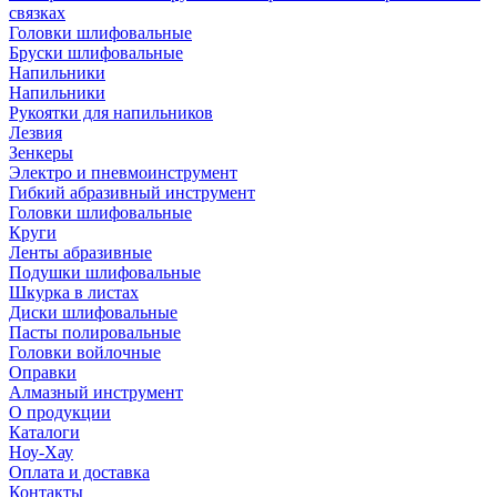
связках
Головки шлифовальные
Бруски шлифовальные
Напильники
Напильники
Рукоятки для напильников
Лезвия
Зенкеры
Электро и пневмоинструмент
Гибкий абразивный инструмент
Головки шлифовальные
Круги
Ленты абразивные
Подушки шлифовальные
Шкурка в листах
Диски шлифовальные
Пасты полировальные
Головки войлочные
Оправки
Алмазный инструмент
О продукции
Каталоги
Ноу-Хау
Оплата и доставка
Контакты