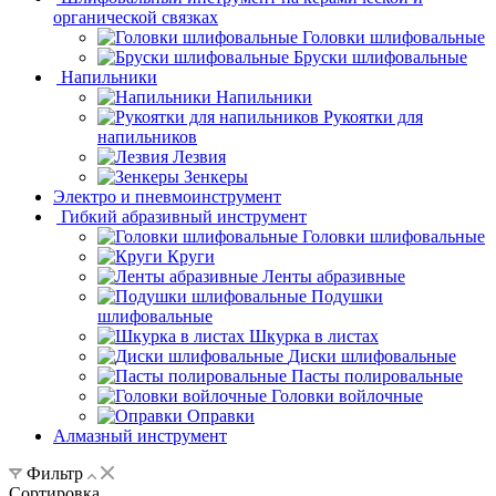
органической связках
Головки шлифовальные
Бруски шлифовальные
Напильники
Напильники
Рукоятки для
напильников
Лезвия
Зенкеры
Электро и пневмоинструмент
Гибкий абразивный инструмент
Головки шлифовальные
Круги
Ленты абразивные
Подушки
шлифовальные
Шкурка в листах
Диски шлифовальные
Пасты полировальные
Головки войлочные
Оправки
Алмазный инструмент
Фильтр
Сортировка