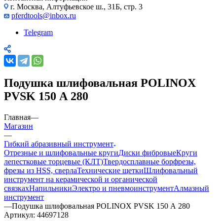
г. Москва, Алтуфьевское ш., 31Б, стр. 3
pferdtools@inbox.ru
Telegram
Подушка шлифовальная POLINOX
PVSK 150 А 280
Главная
—
Магазин
—
Гибкий абразивный инструмент
Отрезные и шлифовальные круги
Диски фибровые
Круги
лепестковые торцевые (КЛТ)
Твердосплавные борфрезы,
фрезы из HSS, сверла
Технические щетки
Шлифовальный
инструмент на керамической и органической
связках
Напильники
Электро и пневмоинструмент
Алмазный
инструмент
—
Подушка шлифовальная POLINOX PVSK 150 А 280
Артикул:
44697128