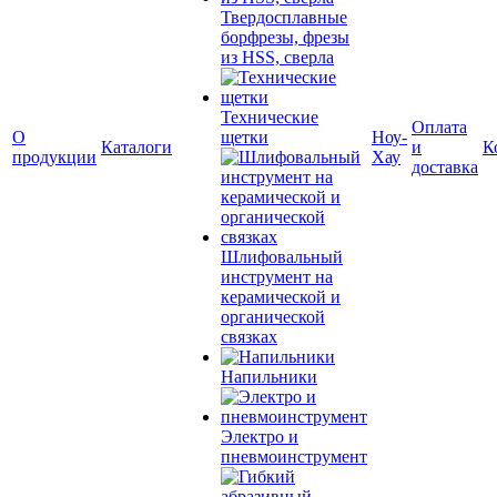
Твердосплавные
борфрезы, фрезы
из HSS, сверла
Технические
Оплата
О
щетки
Ноу-
Каталоги
и
К
продукции
Хау
доставка
Шлифовальный
инструмент на
керамической и
органической
связках
Напильники
Электро и
пневмоинструмент