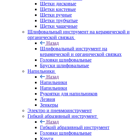
Щетки дисковые
Щетки кистевые
Щетки ручные
Щетки трубчатые
Щетки чашечные
Шлифовальный инструмент на керамической и
органической связках
Назад
Шлифовальный инструмент на
керамической и органической связках
Головки шлифовальные
Бруски шлифовальные
Напильники
Назад
Напильники
Напильники
Рукоятки для напильников
Лезвия
Зенкеры
Электро и пневмоинструмент
Гибкий абразивный инструмент
Назад
Гибкий абразивный инструмент
Головки шлифовальные
Круги