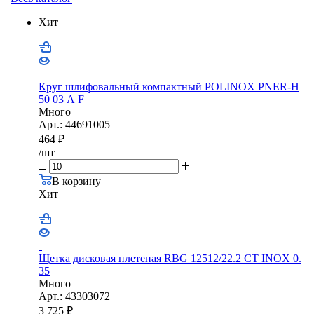
Хит
Круг шлифовальный компактный POLINOX PNER-Н
50 03 А F
Много
Арт.: 44691005
464
₽
/шт
В корзину
Хит
Щетка дисковая плетеная RBG 12512/22.2 CТ INOX 0.
35
Много
Арт.: 43303072
3 725
₽