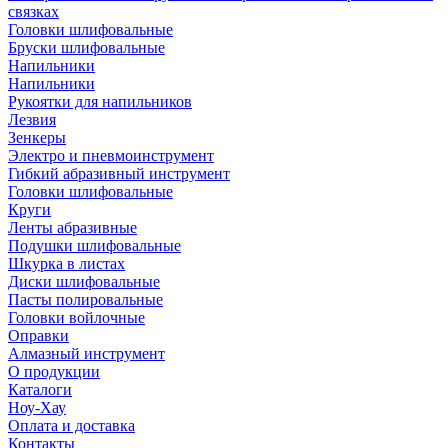
связках
Головки шлифовальные
Бруски шлифовальные
Напильники
Напильники
Рукоятки для напильников
Лезвия
Зенкеры
Электро и пневмоинструмент
Гибкий абразивный инструмент
Головки шлифовальные
Круги
Ленты абразивные
Подушки шлифовальные
Шкурка в листах
Диски шлифовальные
Пасты полировальные
Головки войлочные
Оправки
Алмазный инструмент
О продукции
Каталоги
Ноу-Хау
Оплата и доставка
Контакты