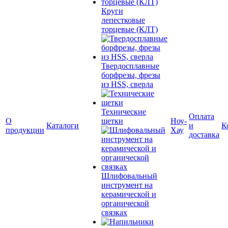
Круги
лепестковые
торцевые (КЛТ)
Твердосплавные
борфрезы, фрезы
из HSS, сверла
Технические
Оплата
О
щетки
Ноу-
Каталоги
и
К
продукции
Хау
доставка
Шлифовальный
инструмент на
керамической и
органической
связках