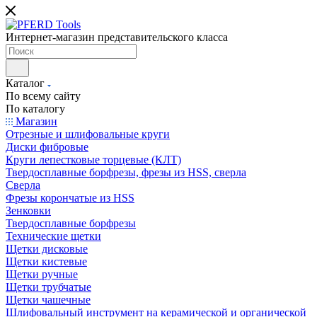
Интернет-магазин представительского класса
Каталог
По всему сайту
По каталогу
Магазин
Отрезные и шлифовальные круги
Диски фибровые
Круги лепестковые торцевые (КЛТ)
Твердосплавные борфрезы, фрезы из HSS, сверла
Сверла
Фрезы корончатые из HSS
Зенковки
Твердосплавные борфрезы
Технические щетки
Щетки дисковые
Щетки кистевые
Щетки ручные
Щетки трубчатые
Щетки чашечные
Шлифовальный инструмент на керамической и органической